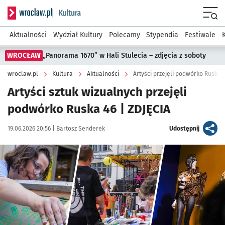
Serwis informacyjny wroclaw.pl podserwis: Kultura
Menu
Aktualności
Wydział Kultury
Polecamy
Stypendia
Festiwale
WROCŁAW
„Panorama 1670” w Hali Stulecia – zdjęcia z soboty
wroclaw.pl
Kultura
Aktualności
Artyści przejęli podwórko Ruska 4
Artyści sztuk wizualnych przejęli
podwórko Ruska 46 | ZDJĘCIA
Data publikacji:
Autor:
artykuł
19.06.2026 20:56 |
Bartosz Senderek
Udostępnij
Kliknij, aby zobaczyć galerię