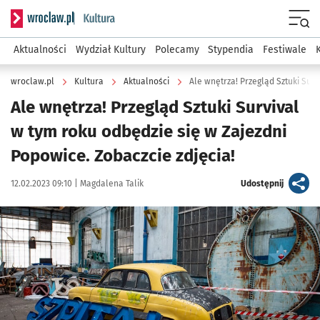
Serwis informacyjny wroclaw.pl podserwis: Kultura
Menu
Aktualności
Wydział Kultury
Polecamy
Stypendia
Festiwale
wroclaw.pl
Kultura
Aktualności
Ale wnętrza! Przegląd Sztuki Survival
w tym roku odbędzie się w Zajezdni
Popowice. Zobaczcie zdjęcia!
Data publikacji:
Autor:
artykuł
12.02.2023 09:10 |
Magdalena Talik
Udostępnij
Kliknij, aby zobaczyć galerię