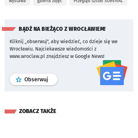
wystawa
galeria zdjęć
Przegląd Sztuki SURVIVAL
BĄDŹ NA BIEŻĄCO Z WROCŁAWIEM!
Kliknij „obserwuj”, aby wiedzieć, co dzieje się we
Wrocławiu.
Najciekawsze wiadomości z
www.wroclaw.pl znajdziesz w Google News!
profil
google news
serwisu wroclaw
Obserwuj
ZOBACZ TAKŻE