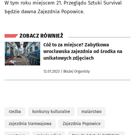
W tym roku miejscem 21. Przeglądu Sztuki Survival
będzie dawna Zajezdnia Popowice.
ZOBACZ RÓWNIEŻ
otworzy się w nowej karcie
Cóż to za miejsce? Zabytkowa
wrocławska zajezdnia od środka na
unikatowych zdjęciach
12.01.2023
| Błażej Organisty
rzeźba
konkursy kulturalne
malarstwo
zajezdnia tramwajowa
Zajezdnia Popowice