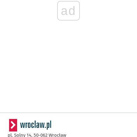
ad
pl. Solny 14,
50-062
Wrocław