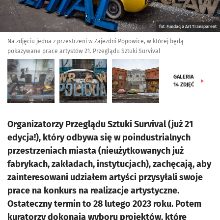
fot. Fundacja Art Transparent
Na zdjęciu jedna z przestrzeni w Zajezdni Popowice, w której będą
pokazywane prace artystów 21. Przeglądu Sztuki Survival
GALERIA
14
ZDJĘĆ
Organizatorzy Przeglądu Sztuki Survival (już 21
edycja!), który odbywa się w poindustrialnych
przestrzeniach miasta (nieużytkowanych już
fabrykach, zakładach, instytucjach), zachęcają, aby
zainteresowani udziałem artyści przysyłali swoje
prace na konkurs na realizacje artystyczne.
Ostateczny termin to 28 lutego 2023 roku. Potem
kuratorzy dokonają wyboru projektów, które