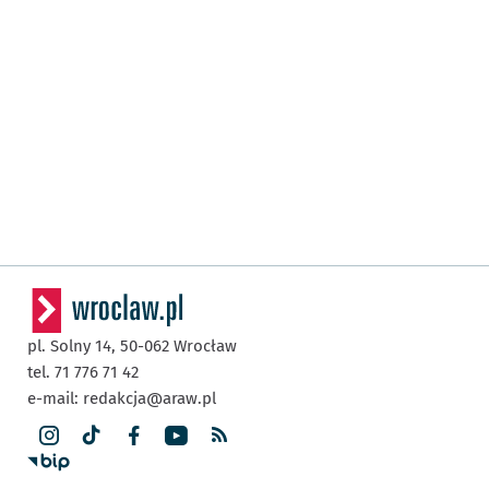
pl. Solny 14,
50-062
Wrocław
tel. 71 776 71 42
e-mail:
redakcja@araw.pl