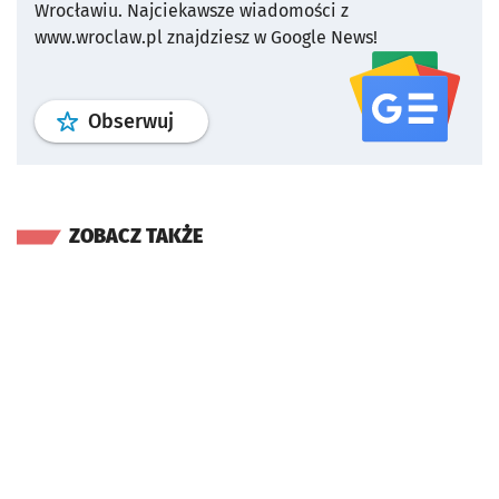
Wrocławiu.
Najciekawsze wiadomości z
www.wroclaw.pl znajdziesz w Google News!
profil
google news
serwisu wroclaw
Obserwuj
ZOBACZ TAKŻE