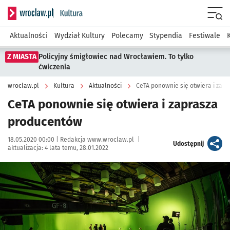
Serwis informacyjny wroclaw.pl podserwis: Kultura
Menu
Aktualności
Wydział Kultury
Polecamy
Stypendia
Festiwale
Z MIASTA
Policyjny śmigłowiec nad Wrocławiem. To tylko
ćwiczenia
wroclaw.pl
Kultura
Aktualności
CeTA ponownie się otwiera i zap
CeTA ponownie się otwiera i zaprasza
producentów
Data publikacji:
Autor:
18.05.2020 00:00 |
Redakcja www.wroclaw.pl
|
artykuł
Udostępnij
aktualizacja:
4 lata temu, 28.01.2022
Kliknij, aby powiększyć