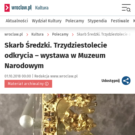
Serwis informacyjny wroclaw.pl podserwis: Kultura
Menu
Aktualności
Wydział Kultury
Polecamy
Stypendia
Festiwale
wroclaw.pl
Kultura
Polecamy
Skarb Średzki. Trzydziestolecie 
Skarb Średzki. Trzydziestolecie
odkrycia – wystawa w Muzeum
Narodowym
Data publikacji:
Autor:
01.10.2018 00:00 |
Redakcja www.wroclaw.pl
artykuł
Udostępnij
Materiał archiwalny
Kliknij, aby powiększyć