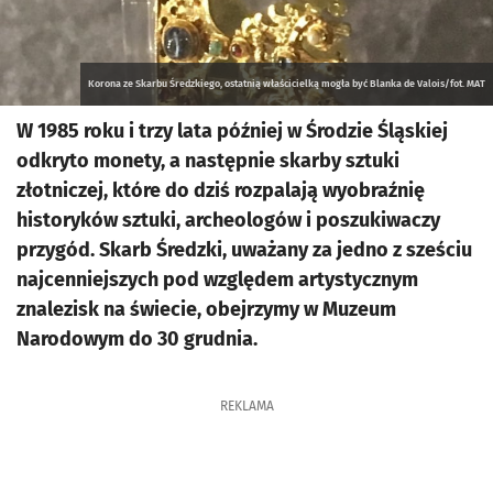
Korona ze Skarbu Średzkiego, ostatnią właścicielką mogła być Blanka de Valois/fot. MAT
W 1985 roku i trzy lata później w Środzie Śląskiej
odkryto monety, a następnie skarby sztuki
złotniczej, które do dziś rozpalają wyobraźnię
historyków sztuki, archeologów i poszukiwaczy
przygód. Skarb Średzki, uważany za jedno z sześciu
najcenniejszych pod względem artystycznym
znalezisk na świecie, obejrzymy w Muzeum
Narodowym do 30 grudnia.
REKLAMA