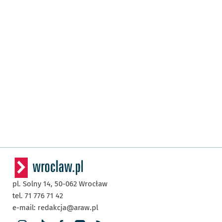
pl. Solny 14,
50-062
Wrocław
tel. 71 776 71 42
e-mail:
redakcja@araw.pl