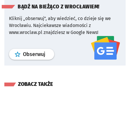
BĄDŹ NA BIEŻĄCO Z WROCŁAWIEM!
Kliknij „obserwuj”, aby wiedzieć, co dzieje się we
Wrocławiu.
Najciekawsze wiadomości z
www.wroclaw.pl znajdziesz w Google News!
profil
google news
serwisu wroclaw
Obserwuj
ZOBACZ TAKŻE