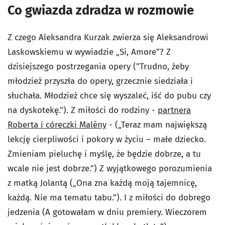
Co gwiazda zdradza w rozmowie
Z czego Aleksandra Kurzak zwierza się Aleksandrowi
Laskowskiemu w wywiadzie „Si, Amore”? Z
dzisiejszego postrzegania opery ("Trudno, żeby
młodzież przyszła do opery, grzecznie siedziała i
słuchała. Młodzież chce się wyszaleć, iść do pubu czy
na dyskotekę."). Z miłości do rodziny -
partnera
Roberta i córeczki Malény
- („Teraz mam największą
lekcję cierpliwości i pokory w życiu – małe dziecko.
Zmieniam pieluchę i myślę, że będzie dobrze, a tu
wcale nie jest dobrze.”) Z wyjątkowego porozumienia
z matką Jolantą („Ona zna każdą moją tajemnicę,
każdą. Nie ma tematu tabu.”). I z miłości do dobrego
jedzenia (A gotowałam w dniu premiery. Wieczorem