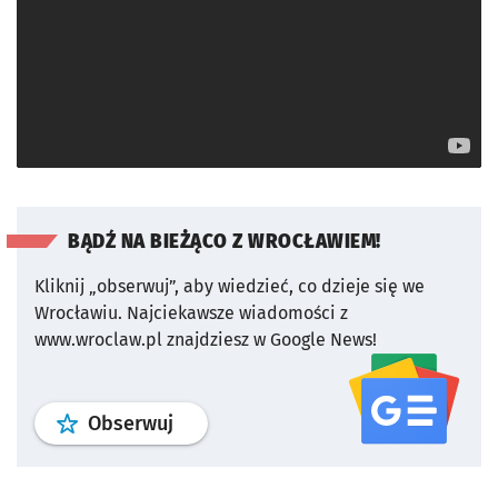
BĄDŹ NA BIEŻĄCO Z WROCŁAWIEM!
Kliknij „obserwuj”, aby wiedzieć, co dzieje się we
Wrocławiu.
Najciekawsze wiadomości z
www.wroclaw.pl znajdziesz w Google News!
profil
google news
serwisu wroclaw
Obserwuj