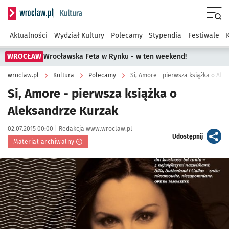
Serwis informacyjny wroclaw.pl podserwis: Kultura
Menu
Aktualności
Wydział Kultury
Polecamy
Stypendia
Festiwale
WROCŁAW
Wrocławska Feta w Rynku - w ten weekend!
wroclaw.pl
Kultura
Polecamy
Si, Amore - pierwsza książka o Ale
Si, Amore - pierwsza książka o
Aleksandrze Kurzak
Data publikacji:
Autor:
02.07.2015 00:00 |
Redakcja www.wroclaw.pl
artykuł
Udostępnij
Materiał archiwalny
Kliknij, aby powiększyć