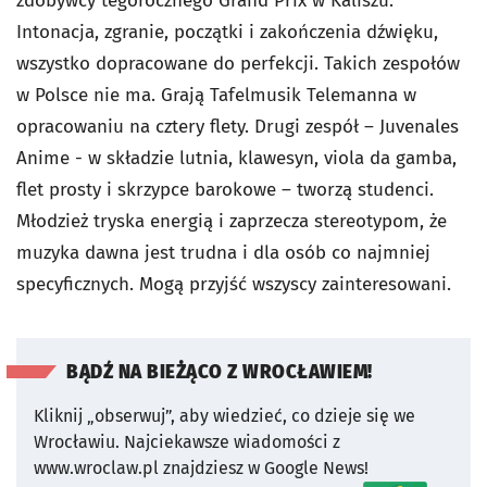
zdobywcy tegorocznego Grand Prix w Kaliszu.
Intonacja, zgranie, początki i zakończenia dźwięku,
wszystko dopracowane do perfekcji. Takich zespołów
w Polsce nie ma. Grają Tafelmusik Telemanna w
opracowaniu na cztery flety. Drugi zespół – Juvenales
Anime - w składzie lutnia, klawesyn, viola da gamba,
flet prosty i skrzypce barokowe – tworzą studenci.
Młodzież tryska energią i zaprzecza stereotypom, że
muzyka dawna jest trudna i dla osób co najmniej
specyficznych. Mogą przyjść wszyscy zainteresowani.
BĄDŹ NA BIEŻĄCO Z WROCŁAWIEM!
Kliknij „obserwuj”, aby wiedzieć, co dzieje się we
Wrocławiu.
Najciekawsze wiadomości z
www.wroclaw.pl znajdziesz w Google News!