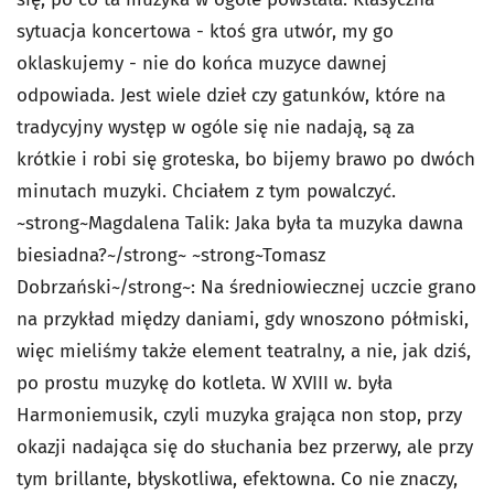
sytuacja koncertowa - ktoś gra utwór, my go
oklaskujemy - nie do końca muzyce dawnej
odpowiada. Jest wiele dzieł czy gatunków, które na
tradycyjny występ w ogóle się nie nadają, są za
krótkie i robi się groteska, bo bijemy brawo po dwóch
minutach muzyki. Chciałem z tym powalczyć.
~strong~Magdalena Talik: Jaka była ta muzyka dawna
biesiadna?~/strong~ ~strong~Tomasz
Dobrzański~/strong~: Na średniowiecznej uczcie grano
na przykład między daniami, gdy wnoszono półmiski,
więc mieliśmy także element teatralny, a nie, jak dziś,
po prostu muzykę do kotleta. W XVIII w. była
Harmoniemusik, czyli muzyka grająca non stop, przy
okazji nadająca się do słuchania bez przerwy, ale przy
tym brillante, błyskotliwa, efektowna. Co nie znaczy,