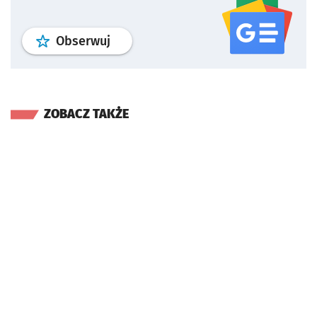
profil
google news
serwisu wroclaw
Obserwuj
ZOBACZ TAKŻE