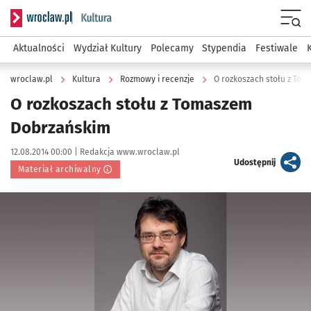
Serwis informacyjny wroclaw.pl podserwis: Kultura
Menu
Aktualności
Wydział Kultury
Polecamy
Stypendia
Festiwale
wroclaw.pl
Kultura
Rozmowy i recenzje
O rozkoszach stołu z To
O rozkoszach stołu z Tomaszem
Dobrzańskim
Data publikacji:
Autor:
12.08.2014 00:00 |
Redakcja www.wroclaw.pl
artykuł
Udostępnij
Materiał archiwalny
Kliknij, aby powiększyć