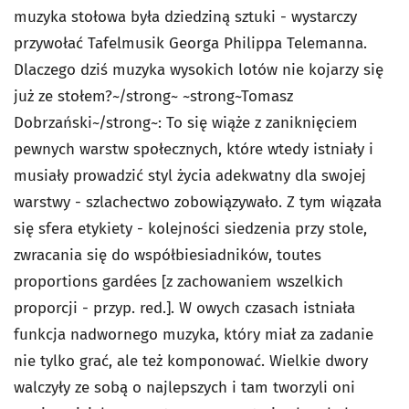
muzyka stołowa była dziedziną sztuki - wystarczy
przywołać Tafelmusik Georga Philippa Telemanna.
Dlaczego dziś muzyka wysokich lotów nie kojarzy się
już ze stołem?~/strong~ ~strong~Tomasz
Dobrzański~/strong~: To się wiąże z zaniknięciem
pewnych warstw społecznych, które wtedy istniały i
musiały prowadzić styl życia adekwatny dla swojej
warstwy - szlachectwo zobowiązywało. Z tym wiązała
się sfera etykiety - kolejności siedzenia przy stole,
zwracania się do współbiesiadników, toutes
proportions gardées [z zachowaniem wszelkich
proporcji - przyp. red.]. W owych czasach istniała
funkcja nadwornego muzyka, który miał za zadanie
nie tylko grać, ale też komponować. Wielkie dwory
walczyły ze sobą o najlepszych i tam tworzyli oni