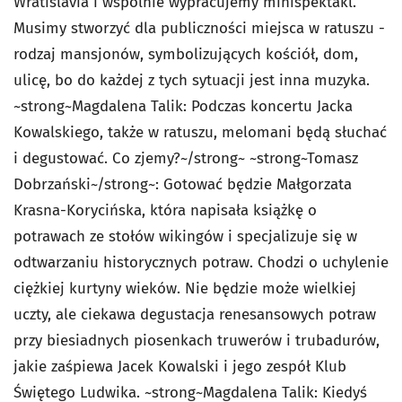
Wratislavia i wspólnie wypracujemy minispektakl.
Musimy stworzyć dla publiczności miejsca w ratuszu -
rodzaj mansjonów, symbolizujących kościół, dom,
ulicę, bo do każdej z tych sytuacji jest inna muzyka.
~strong~Magdalena Talik: Podczas koncertu Jacka
Kowalskiego, także w ratuszu, melomani będą słuchać
i degustować. Co zjemy?~/strong~ ~strong~Tomasz
Dobrzański~/strong~: Gotować będzie Małgorzata
Krasna-Korycińska, która napisała książkę o
potrawach ze stołów wikingów i specjalizuje się w
odtwarzaniu historycznych potraw. Chodzi o uchylenie
ciężkiej kurtyny wieków. Nie będzie może wielkiej
uczty, ale ciekawa degustacja renesansowych potraw
przy biesiadnych piosenkach truwerów i trubadurów,
jakie zaśpiewa Jacek Kowalski i jego zespół Klub
Świętego Ludwika. ~strong~Magdalena Talik: Kiedyś