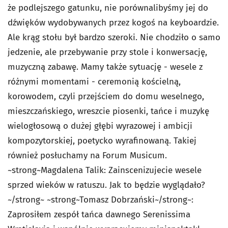
że podlejszego gatunku, nie porównalibyśmy jej do
dźwięków wydobywanych przez kogoś na keyboardzie.
Ale krąg stołu był bardzo szeroki. Nie chodziło o samo
jedzenie, ale przebywanie przy stole i konwersację,
muzyczną zabawę. Mamy także sytuację - wesele z
różnymi momentami - ceremonią kościelną,
korowodem, czyli przejściem do domu weselnego,
mieszczańskiego, wreszcie piosenki, tańce i muzykę
wielogłosową o dużej głębi wyrazowej i ambicji
kompozytorskiej, poetycko wyrafinowaną. Takiej
również posłuchamy na Forum Musicum.
~strong~Magdalena Talik: Zainscenizujecie wesele
sprzed wieków w ratuszu. Jak to będzie wyglądało?
~/strong~ ~strong~Tomasz Dobrzański~/strong~:
Zaprosiłem zespół tańca dawnego Serenissima