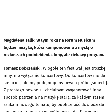
Magdalena Talik: W tym roku na Forum Musicum
będzie muzyka, która komponowano z myślą o
rozkoszach podniebienia. Inny, ale ciekawy program.
Tomasz Dobrzański
: W ogóle ten festiwal jest troszkę
inny, nie wyłącznie koncertowy. Od koncertów nie da
się uciec, ale my podejmujemy pewną próbę [śmiech].
Z prostego powodu - chciałbym wygenerować inny
sposób patrzenia na muzykę starą, za każdym razem
szukam nowego tematu, by publiczność dowiedziała
się, po co ta muzyka w ogóle powstała. Klasyczna