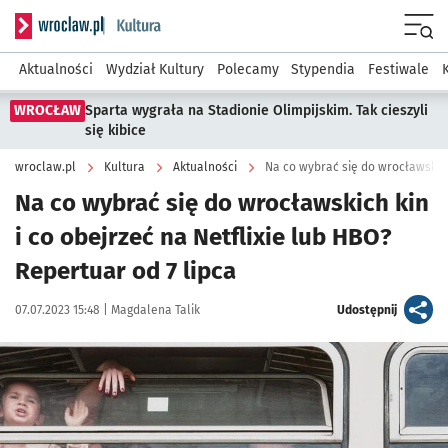
Serwis informacyjny wroclaw.pl podserwis: Kultura
Menu
Aktualności
Wydział Kultury
Polecamy
Stypendia
Festiwale
WROCŁAW
Sparta wygrała na Stadionie Olimpijskim. Tak cieszyli
się kibice
wroclaw.pl
Kultura
Aktualności
Na co wybrać się do wrocławskich kin
i co obejrzeć na Netflixie lub HBO?
Repertuar od 7 lipca
Data publikacji:
Autor:
artykuł
07.07.2023 15:48 |
Magdalena Talik
Udostępnij
Kliknij, aby powiększyć