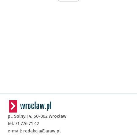
pl. Solny 14,
50-062
Wrocław
tel. 71 776 71 42
e-mail:
redakcja@araw.pl