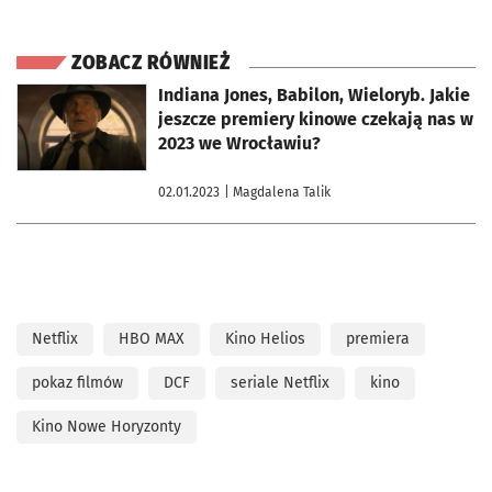
ZOBACZ RÓWNIEŻ
otworzy się w nowej karcie
Indiana Jones, Babilon, Wieloryb. Jakie
jeszcze premiery kinowe czekają nas w
2023 we Wrocławiu?
02.01.2023
| Magdalena Talik
Netflix
HBO MAX
Kino Helios
premiera
pokaz filmów
DCF
seriale Netflix
kino
Kino Nowe Horyzonty