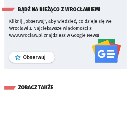
BĄDŹ NA BIEŻĄCO Z WROCŁAWIEM!
Kliknij „obserwuj”, aby wiedzieć, co dzieje się we
Wrocławiu.
Najciekawsze wiadomości z
www.wroclaw.pl znajdziesz w Google News!
profil
google news
serwisu wroclaw
Obserwuj
ZOBACZ TAKŻE