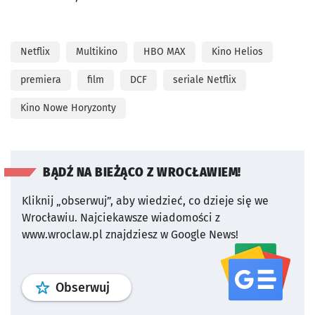
Netflix
Multikino
HBO MAX
Kino Helios
premiera
film
DCF
seriale Netflix
Kino Nowe Horyzonty
BĄDŹ NA BIEŻĄCO Z WROCŁAWIEM!
Kliknij „obserwuj”, aby wiedzieć, co dzieje się we
Wrocławiu.
Najciekawsze wiadomości z
www.wroclaw.pl znajdziesz w Google News!
profil
google news
serwisu wroclaw
Obserwuj