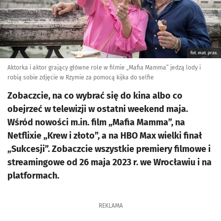
fot. mat. pras.
Aktorka i aktor grający główne role w filmie „Mafia Mamma” jedzą lody i
robią sobie zdjęcie w Rzymie za pomocą kijka do selfie
Zobaczcie, na co wybrać się do kina albo co
obejrzeć w telewizji w ostatni weekend maja.
Wśród nowości m.in. film „Mafia Mamma”, na
Netflixie „Krew i złoto”, a na HBO Max wielki finał
„Sukcesji”. Zobaczcie wszystkie premiery filmowe i
streamingowe od 26 maja 2023 r. we Wrocławiu i na
platformach.
REKLAMA