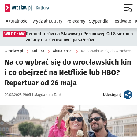
Serwis informacyjny wroclaw.pl podserwis: Kultura
Menu
Aktualności
Wydział Kultury
Polecamy
Stypendia
Festiwale
WROCŁAW
Remont torów na Stawowej i Peronowej. Od 8 sierpnia
zmiany dla kierowców i pasażerów
wroclaw.pl
Kultura
Aktualności
Na co wybrać się do wrocławskich kin
i co obejrzeć na Netflixie lub HBO?
Repertuar od 26 maja
Data publikacji:
Autor:
artykuł
26.05.2023 19:05 |
Magdalena Talik
Udostępnij
Kliknij, aby powiększyć