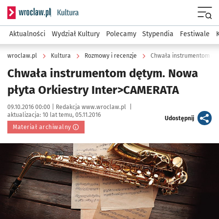
Serwis informacyjny wroclaw.pl podserwis: Kultura
Menu
Aktualności
Wydział Kultury
Polecamy
Stypendia
Festiwale
wroclaw.pl
Kultura
Rozmowy i recenzje
Chwała instrumentom dęt
Chwała instrumentom dętym. Nowa
płyta Orkiestry Inter>CAMERATA
Data publikacji:
Autor:
09.10.2016 00:00 |
Redakcja www.wroclaw.pl
|
aktualizacja:
10 lat temu, 05.11.2016
artykuł
Udostępnij
Materiał archiwalny
Kliknij, aby powiększyć