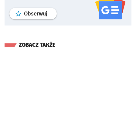
profil
google news
serwisu wroclaw
Obserwuj
ZOBACZ TAKŻE