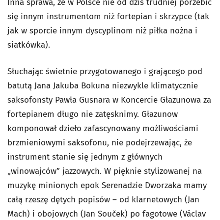
Inna sprawa, że w Polsce nie od dziś trudniej porzebić
się innym instrumentom niż fortepian i skrzypce (tak
jak w sporcie innym dyscyplinom niż piłka nożna i
siatkówka).
Słuchając świetnie przygotowanego i grającego pod
batutą Jana Jakuba Bokuna niezwykle klimatycznie
saksofonsty Pawła Gusnara w
Koncercie
Głazunowa za
fortepianem długo nie zatęsknimy. Głazunow
komponował dzieło zafascynowany możliwościami
brzmieniowymi saksofonu, nie podejrzewając, że
instrument stanie się jednym z głównych
„winowajców” jazzowych. W pięknie stylizowanej na
muzykę minionych epok
Serenadzie
Dworzaka mamy
całą rzeszę dętych popisów – od klarnetowych (Jan
Mach) i obojowych (Jan Souček) po fagotowe (Václav