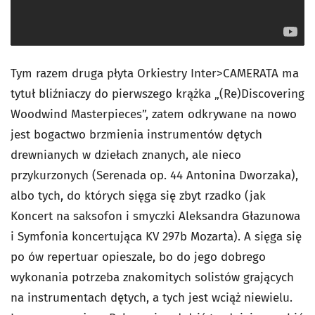
Tym razem druga płyta Orkiestry Inter>CAMERATA ma
tytuł bliźniaczy do pierwszego krążka „(Re)Discovering
Woodwind Masterpieces”, zatem odkrywane na nowo
jest bogactwo brzmienia instrumentów dętych
drewnianych w dziełach znanych, ale nieco
przykurzonych (
Serenada
op. 44 Antonina Dworzaka),
albo tych, do których sięga się zbyt rzadko (jak
Koncert na saksofon i smyczki
Aleksandra Głazunowa
i
Symfonia koncertująca
KV 297b Mozarta). A sięga się
po ów repertuar opieszale, bo do jego dobrego
wykonania potrzeba znakomitych solistów grających
na instrumentach dętych, a tych jest wciąż niewielu.