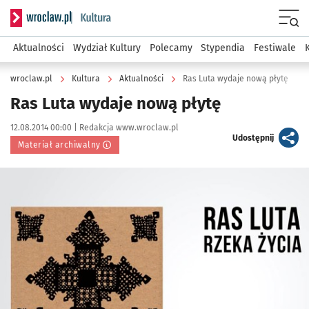
Serwis informacyjny wroclaw.pl podserwis: Kultura
Menu
Aktualności
Wydział Kultury
Polecamy
Stypendia
Festiwale
wroclaw.pl
Kultura
Aktualności
Ras Luta wydaje nową płytę
Ras Luta wydaje nową płytę
Data publikacji:
Autor:
12.08.2014 00:00 |
Redakcja www.wroclaw.pl
artykuł
Udostępnij
Materiał archiwalny
Kliknij, aby powiększyć