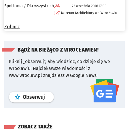
Spotkania / Dla wszystkich
22 września 2016 17:00
Muzeum Architektury we Wrocławiu
Zobacz
BĄDŹ NA BIEŻĄCO Z WROCŁAWIEM!
Kliknij „obserwuj”, aby wiedzieć, co dzieje się we
Wrocławiu.
Najciekawsze wiadomości z
www.wroclaw.pl znajdziesz w Google News!
profil
google news
serwisu wroclaw
Obserwuj
ZOBACZ TAKŻE