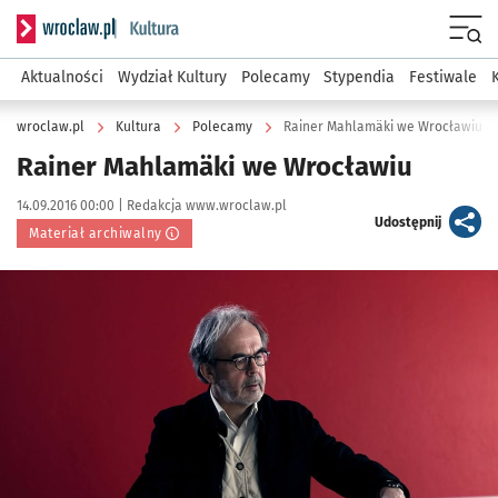
Serwis informacyjny wroclaw.pl podserwis: Kultura
Menu
Aktualności
Wydział Kultury
Polecamy
Stypendia
Festiwale
wroclaw.pl
Kultura
Polecamy
Rainer Mahlamäki we Wrocławiu
Rainer Mahlamäki we Wrocławiu
Data publikacji:
Autor:
14.09.2016 00:00 |
Redakcja www.wroclaw.pl
artykuł
Udostępnij
Materiał archiwalny
Kliknij, aby powiększyć