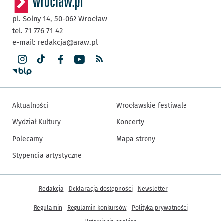
pl. Solny 14,
50-062
Wrocław
tel. 71 776 71 42
e-mail:
redakcja@araw.pl
Aktualności
Wrocławskie festiwale
Wydział Kultury
Koncerty
Polecamy
Mapa strony
Stypendia artystyczne
Inne informacje
Redakcja
Deklaracja dostępności
Newsletter
Regulamin
Regulamin konkursów
Polityka prywatności