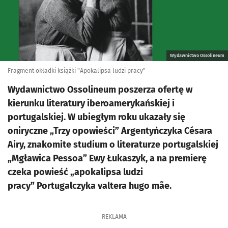
Wydawnictwo Ossolineum
Fragment okładki książki "Apokalipsa ludzi pracy"
Wydawnictwo Ossolineum poszerza ofertę w
kierunku literatury iberoamerykańskiej i
portugalskiej. W ubiegłym roku ukazały się
oniryczne „Trzy opowieści” Argentyńczyka Césara
Airy, znakomite studium o literaturze portugalskiej
„Mgławica Pessoa” Ewy Łukaszyk, a na premierę
czeka powieść „apokalipsa ludzi
pracy” Portugalczyka valtera hugo mãe.
REKLAMA