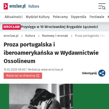
Serwis informacyjny wroclaw.pl podserwis: Kultura
Menu
Aktualności
Wydział Kultury
Polecamy
Stypendia
Festiwale
WROCŁAW
Przysięga w 10 Wrocławskiej Brygadzie Łączności
wroclaw.pl
Kultura
Rozmowy i recenzje
Proza portugalska i ibe
Proza portugalska i
iberoamerykańska w Wydawnictwie
Ossolineum
Data publikacji:
Autor:
15.02.2020 00:00 |
Redakcja www.wroclaw.pl
artykuł
Udostępnij
Materiał archiwalny
Kliknij, aby powiększyć