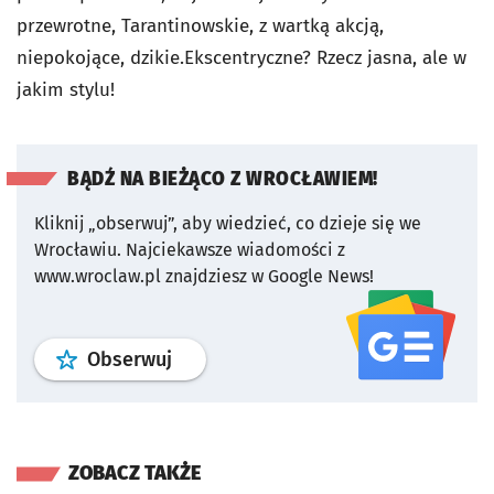
przewrotne, Tarantinowskie, z wartką akcją,
niepokojące, dzikie.Ekscentryczne? Rzecz jasna, ale w
jakim stylu!
BĄDŹ NA BIEŻĄCO Z WROCŁAWIEM!
Kliknij „obserwuj”, aby wiedzieć, co dzieje się we
Wrocławiu.
Najciekawsze wiadomości z
www.wroclaw.pl znajdziesz w Google News!
profil
google news
serwisu wroclaw
Obserwuj
ZOBACZ TAKŻE