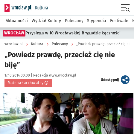
Serwis informacyjny wroclaw.pl podserwis: Kultura
Menu
Aktualności
Wydział Kultury
Polecamy
Stypendia
Festiwale
WROCŁAW
Przysięga w 10 Wrocławskiej Brygadzie Łączności
wroclaw.pl
Kultura
Polecamy
„Powiedz prawdę, przecież cię nie b
„Powiedz prawdę, przecież cię nie
biję”
Data publikacji:
Autor:
17.10.2014 00:00 |
Redakcja www.wroclaw.pl
artykuł
Udostępnij
Materiał archiwalny
Kliknij, aby powiększyć