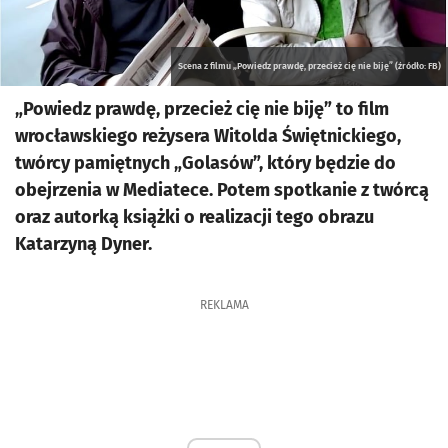
Scena z filmu „Powiedz prawdę, przecież cię nie biję” (źródło: FB)
„Powiedz prawdę, przecież cię nie biję” to film
wrocławskiego reżysera Witolda Świętnickiego,
twórcy pamiętnych „Golasów”, który będzie do
obejrzenia w Mediatece. Potem spotkanie z twórcą
oraz autorką książki o realizacji tego obrazu
Katarzyną Dyner.
REKLAMA