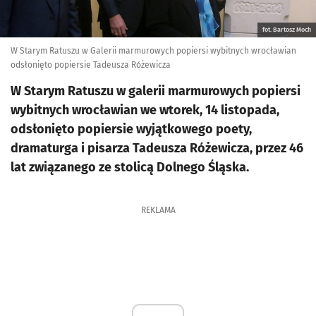
fot. Bartosz Moch
W Starym Ratuszu w Galerii marmurowych popiersi wybitnych wrocławian
odsłonięto popiersie Tadeusza Różewicza
W Starym Ratuszu w galerii marmurowych popiersi
wybitnych wrocławian we wtorek, 14 listopada,
odsłonięto popiersie wyjątkowego poety,
dramaturga i pisarza Tadeusza Różewicza, przez 46
lat związanego ze stolicą Dolnego Śląska.
REKLAMA