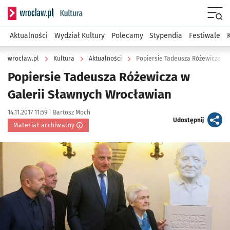
Serwis informacyjny wroclaw.pl podserwis: Kultura
Menu
Aktualności
Wydział Kultury
Polecamy
Stypendia
Festiwale
wroclaw.pl
Kultura
Aktualności
Popiersie Tadeusza Różewicza w 
Popiersie Tadeusza Różewicza w
Galerii Sławnych Wrocławian
Data publikacji:
Autor:
14.11.2017 11:59 |
Bartosz Moch
artykuł
Udostępnij
Materiał archiwalny
Kliknij, aby powiększyć