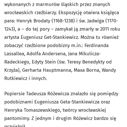
wykonanych z marmurów śląskich przez znanych
wrocławskich rzeźbiarzy. Ekspozycję otwiera książęca
para: Henryk Brodaty (1168-1238) i św. Jadwiga (1170-
1243), a – do tej pory – zamykał ją zmarły w 2011 roku
artysta Eugeniusz Get-Stankiewicz. Można tu również
zobaczyć rzeźbione podobizny m.in.: Ferdinanda
Lassallea, Adolfa Andersena, Jana Mikulicza-
Radeckiego, Edyty Stein (św. Teresy Benedykty od
Krzyża), Gerharta Hauptmanna, Maxa Borna, Wandy
Rutkiewicz i innych.
Popiersie Tadeusza Różewicza znalazło się pomiędzy
podobiznami Eugeniusza Geta-Stankiewicza oraz
Henryka Tomaszewskiego, twórcy wrocławskiej
pantomimy. Z jednym i drugim Różewicz bardzo się
przyjaźnił.