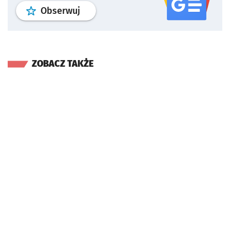
profil
google news
serwisu wroclaw
Obserwuj
ZOBACZ TAKŻE