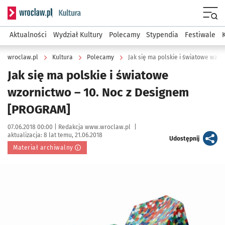
Serwis informacyjny wroclaw.pl podserwis: Kultura
Menu
Aktualności
Wydział Kultury
Polecamy
Stypendia
Festiwale
wroclaw.pl
Kultura
Polecamy
Jak się ma polskie i światowe wzo
Jak się ma polskie i światowe
wzornictwo – 10. Noc z Designem
[PROGRAM]
Data publikacji:
Autor:
07.06.2018 00:00 |
Redakcja www.wroclaw.pl
|
aktualizacja:
8 lat temu, 21.06.2018
artykuł
Udostępnij
Materiał archiwalny
Kliknij, aby powiększyć