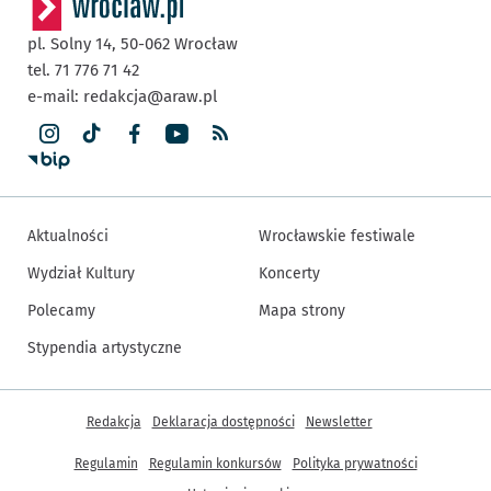
pl. Solny 14,
50-062
Wrocław
tel. 71 776 71 42
e-mail:
redakcja@araw.pl
Aktualności
Wrocławskie festiwale
Wydział Kultury
Koncerty
Polecamy
Mapa strony
Stypendia artystyczne
Inne informacje
Redakcja
Deklaracja dostępności
Newsletter
Regulamin
Regulamin konkursów
Polityka prywatności