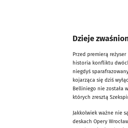
Dzieje zwaśnio
Przed premierą reżyser 
historia konfliktu dwó
niegdyś sparafrazowany 
kojarząca się dziś wył
Belliniego nie została
których zresztą Szekspir
Jakkolwiek ważne nie są
deskach Opery Wrocławs