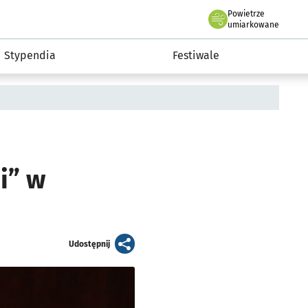
Powietrze
we Wrocławiu
Kultura
umiarkowane
Stypendia
Festiwale
i” w
artykuł
Udostępnij