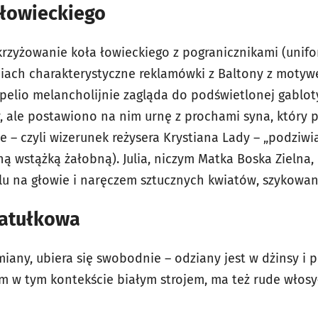
 łowieckiego
rzyżowanie koła łowieckiego z pogranicznikami (unif
iach charakterystyczne reklamówki z Baltony z motywe
appelio melancholijnie zagląda do podświetlonej gablo
, ale postawiono na nim urnę z prochami syna, który p
e – czyli wizerunek reżysera Krystiana Lady – „podziwi
ą wstążką żałobną). Julia, niczym Matka Boska Zielna, 
iulu na głowie i naręczem sztucznych kwiatów, szykowa
katułkowa
iany, ubiera się swobodnie – odziany jest w dżinsy i 
m w tym kontekście białym strojem, ma też rude włosy–