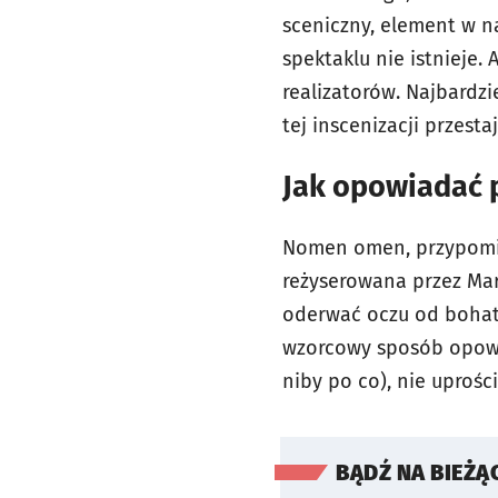
sceniczny, element w n
spektaklu nie istnieje
realizatorów. Najbardzi
tej inscenizacji przest
Jak opowiadać p
Nomen omen, przypomina
reżyserowana przez Mar
oderwać oczu od bohat
wzorcowy sposób opowia
niby po co), nie uprośc
BĄDŹ NA BIEŻĄ