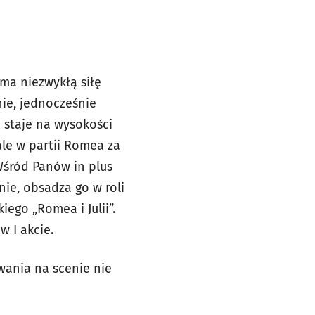
ma niezwykłą siłę
nie, jednocześnie
 staje na wysokości
le w partii Romea za
Wśród Panów in plus
nie, obsadza go w roli
ego „Romea i Julii”.
w I akcie.
wania na scenie nie