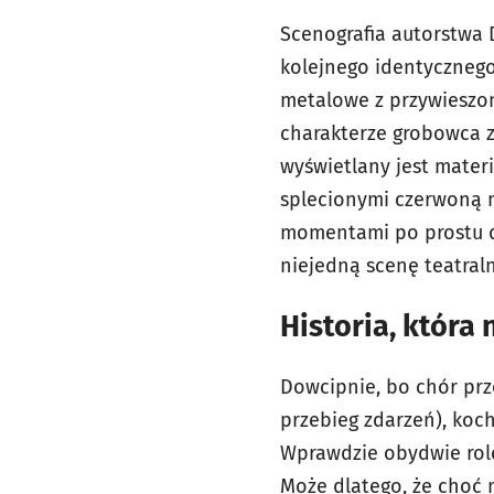
Scenografia autorstwa 
kolejnego identycznego 
metalowe z przywieszo
charakterze grobowca z
wyświetlany jest mater
splecionymi czerwoną ni
momentami po prostu dz
niejedną scenę teatral
Historia, która 
Dowcipnie, bo chór prze
przebieg zdarzeń), koch
Wprawdzie obydwie role 
Może dlatego, że choć 