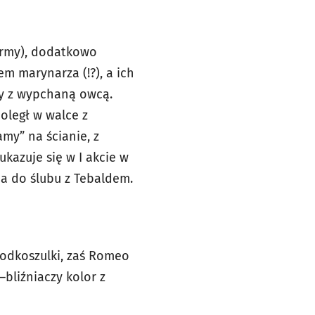
ormy), dodatkowo
m marynarza (!?), a ich
ty z wypchaną owcą.
oległ w walce z
amy” na ścianie, z
ukazuje się w I akcie w
na do ślubu z Tebaldem.
podkoszulki, zaś Romeo
bliźniaczy kolor z