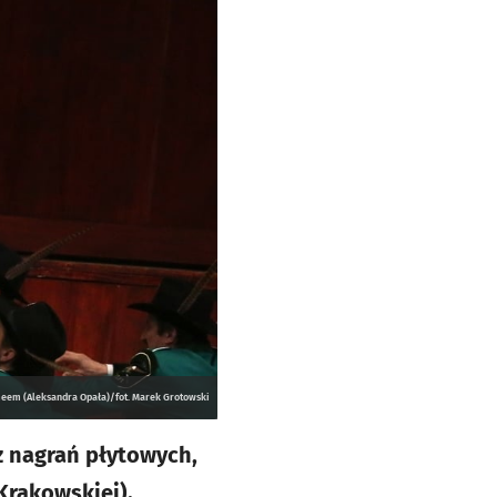
omeem (Aleksandra Opała)/fot. Marek Grotowski
z nagrań płytowych,
Krakowskiej).