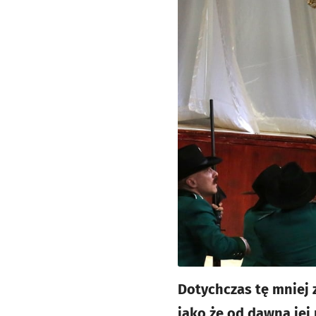
Dotychczas tę mniej 
jako że od dawna jej