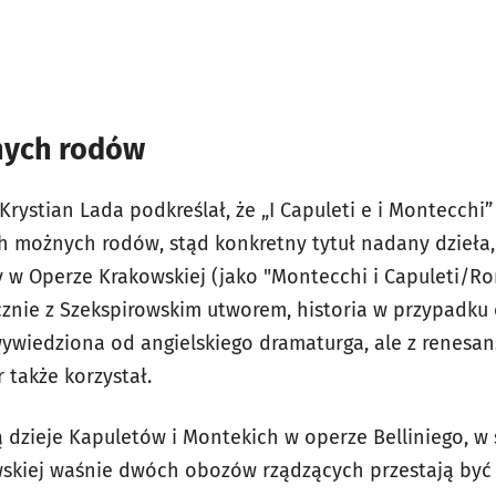
nych rodów
Krystian Lada podkreślał, że „I Capuleti e i Montecchi
ch możnych rodów, stąd konkretny tytuł nadany dzieła,
w Operze Krakowskiej (jako "Montecchi i Capuleti/Rome
ącznie z Szekspirowskim utworem, historia w przypadku
 wywiedziona od angielskiego dramaturga, ale z renesa
 także korzystał.
 dzieje Kapuletów i Montekich w operze Belliniego, w 
kiej waśnie dwóch obozów rządzących przestają być 