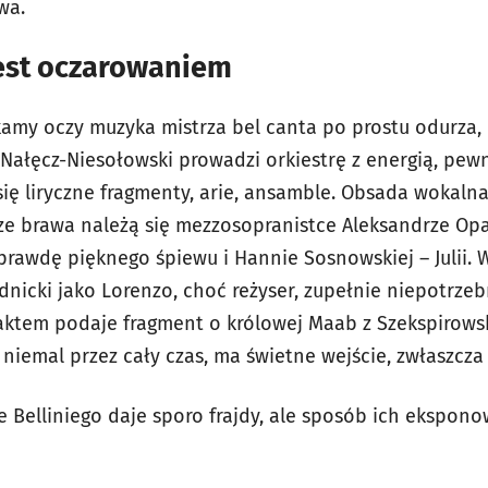
wa.
jest oczarowaniem
amy oczy muzyka mistrza bel canta po prostu odurza, 
Nałęcz-Niesołowski prowadzi orkiestrę z energią, pew
się liryczne fragmenty, arie, ansamble. Obsada wokalna
ze brawa należą się mezzosopranistce Aleksandrze Opa
prawdę pięknego śpiewu i Hannie Sosnowskiej – Julii. 
nicki jako Lorenzo, choć reżyser, zupełnie niepotrzeb
 aktem podaje fragment o królowej Maab z Szekspirowski
niemal przez cały czas, ma świetne wejście, zwłaszcza 
elliniego daje sporo frajdy, ale sposób ich ekspono