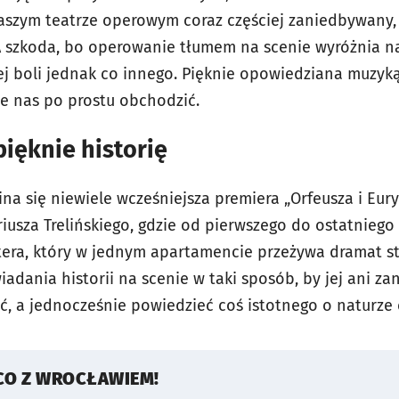
aszym teatrze operowym coraz częściej zaniedbywany,
. A szkoda, bo operowanie tłumem na scenie wyróżnia
ej boli jednak co innego. Pięknie opowiedziana muzyką
aje nas po prostu obchodzić.
ięknie historię
 się niewiele wcześniejsza premiera „Orfeusza i Eury
iusza Trelińskiego, gdzie od pierwszego do ostatnie
era, który w jednym apartamencie przeżywa dramat st
dania historii na scenie w taki sposób, by jej ani za
ić, a jednocześnie powiedzieć coś istotnego o naturze 
CO Z WROCŁAWIEM!