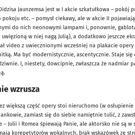
Didzisa Jaunzemsa jest w I akcie szkatułkowa – pokój 
pokoju etc. – pomysł ciekawy, ale w akcie II pojawiają
nymi do nich neonowymi lampami i, ponownie, gablot
 uwięzioną w niej nagą Julią), a dodatkowo jeszcze ek
iał video z uwiecznionymi wcześniej na plakacie ope
tką. Ma być modernistycznie, ascentycznie. Staje się 
iwnie. I, niestety, dowcipnie, zwłaszcza że nadmiar pa
ną.
nie wzrusza
z większą część opery stoi nieruchomo (w osłupienie w
ankowie, zamiast się do siebie namiętnie tulić, z zaw
– Julii i Romea śpiewają Panie, ale aktorsko nie są w 
mają korepetytorów wokalnych, brak wskazówek ze str