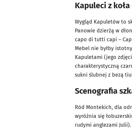
Kapuleci z koła
Wygląd Kapuletów to sk
Panowie dzierżą w dłon
capo di tutti capi – C
Mebel nie byłby istotny
Kapuletami (jego zdjęci
charakterystyczną czarn
sukni ślubnej z bezą t
Scenografia sz
Ród Montekich, dla odm
wyróżnia się łobuzerski
rudymi anglezami Julii).