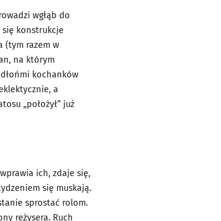
prowadzi wgłąb do
 się konstrukcje
a (tym razem w
ran, na którym
ry dłońmi kochanków
eklektycznie, a
tosu „położył” już
prawia ich, zdaje się,
stydzeniem się muskają.
stanie sprostać rolom.
ony reżysera. Ruch