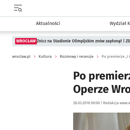
Menu główne portalu wroclaw.pl
Aktualności
Wydział K
WROCŁAW
Znicz na Stadionie Olimpijskim znów zapłonął | ZD
wroclaw.pl
Kultura
Rozmowy i recenzje
Po premierze „I 
Po premierz
Operze Wro
Data publikacji:
Autor:
28.03.2018 00:00 |
Redakcja www.w
Kliknij, aby powiększyć