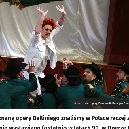
Scena z I aktu opery Vincenza Belliniego z R
znaną operę Belliniego znaliśmy w Polsce raczej 
 nie wystawiano (ostatnio w latach 90. w Operze 