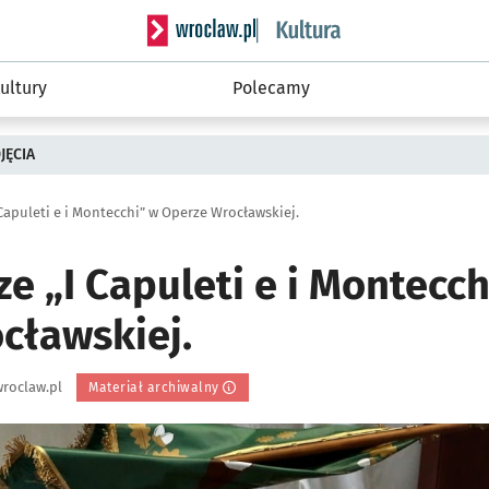
Serwis informacyjny wroclaw.pl podserwis: 
ultury
Polecamy
JĘCIA
Capuleti e i Montecchi” w Operze Wrocławskiej.
e „I Capuleti e i Montecch
cławskiej.
roclaw.pl
Materiał archiwalny