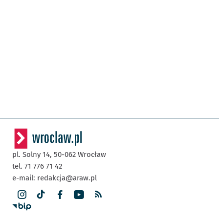
pl. Solny 14,
50-062
Wrocław
tel. 71 776 71 42
e-mail:
redakcja@araw.pl