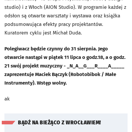
studio) i z Włoch (AION Studio). W programie każdej z
odsłon są otwarte warsztaty i wystawa oraz książka
podsumowująca efekty pracy projektantów.
Kuratorem cyklu jest Michał Duda.
Polegiwacz będzie czynny do 31 sierpnia. Jego
otwarcie nastąpi w piątek 11 lipca o godz.18, a o godz.
21 swój projekt muzyczny - _N_A__G___R____A_____
zaprezentuje Maciek Bączyk (Robotobibok / Małe
Instrumenty). Wstęp wolny.
ak
BĄDŹ NA BIEŻĄCO Z WROCŁAWIEM!