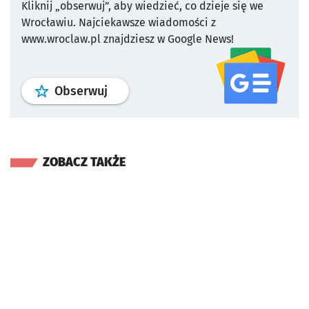
Kliknij „obserwuj”, aby wiedzieć, co dzieje się we
Wrocławiu.
Najciekawsze wiadomości z
www.wroclaw.pl znajdziesz w Google News!
profil
google news
serwisu wroclaw
Obserwuj
ZOBACZ TAKŻE