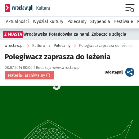
Serwis informacyjny wroclaw.pl podserwis: Kultura
Menu
Aktualności
Wydział Kultury
Polecamy
Stypendia
Festiwale
Z MIASTA
Wrocławska Potańcówka za nami. Zobaczcie zdjęcia
wroclaw.pl
Kultura
Polecamy
Polegiwacz zaprasza do leżenia
Polegiwacz zaprasza do leżenia
Data publikacji:
Autor:
08.07.2014 00:00 |
Redakcja www.wroclaw.pl
artykuł
Udostępnij
Materiał archiwalny
Kliknij, aby powiększyć