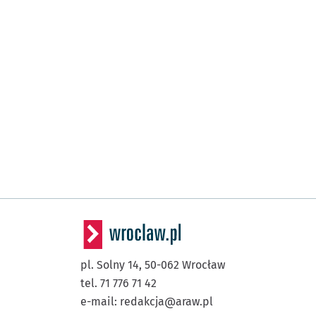
pl. Solny 14,
50-062
Wrocław
tel. 71 776 71 42
e-mail:
redakcja@araw.pl