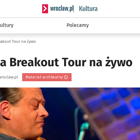
Serwis informacyjny wroclaw.pl podserwis: 
ultury
Polecamy
eakout Tour na żywo
pa Breakout Tour na żywo
roclaw.pl
Materiał archiwalny