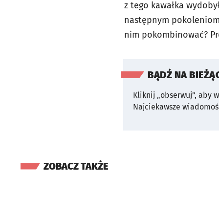
z tego kawałka wydobył
następnym pokoleniom k
nim pokombinować? P
BĄDŹ NA BIEŻĄ
Kliknij „obserwuj”, aby 
Najciekawsze wiadomośc
ZOBACZ TAKŻE