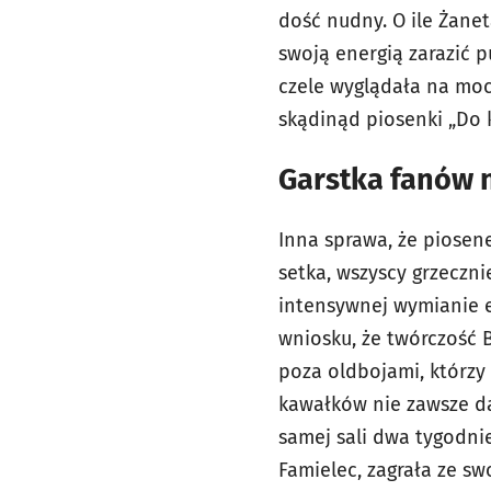
dość nudny. O ile Żane
swoją energią zarazić 
czele wyglądała na mo
skądinąd piosenki „Do 
Garstka fanów 
Inna sprawa, że piosen
setka, wszyscy grzeczni
intensywnej wymianie e
wniosku, że twórczość B
poza oldbojami, którzy 
kawałków nie zawsze da 
samej sali dwa tygodnie
Famielec, zagrała ze sw