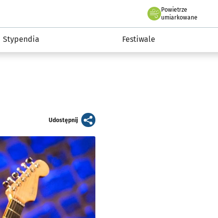
Powietrze
we Wrocławiu
Kultura
umiarkowane
Stypendia
Festiwale
artykuł
Udostępnij