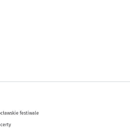
cławskie festiwale
certy