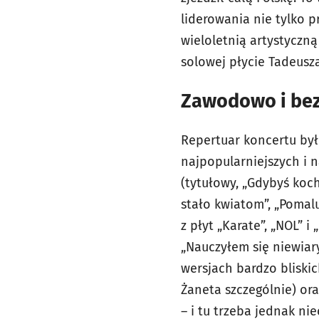
liderowania nie tylko p
wieloletnią artystyczną
solowej płycie Tadeusza
Zawodowo i bez
Repertuar koncertu był 
najpopularniejszych i 
(tytułowy, „Gdybyś kocha
stało kwiatom”, „Pomalu
z płyt „Karate”, „NOL” 
„Nauczyłem się niewiar
wersjach bardzo bliski
Żaneta szczególnie) or
– i tu trzeba jednak ni