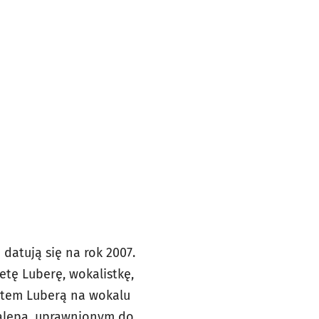
 datują się na rok 2007.
etę Luberę, wokalistkę,
ertem Luberą na wokalu
 Nalepą, uprawnionym do