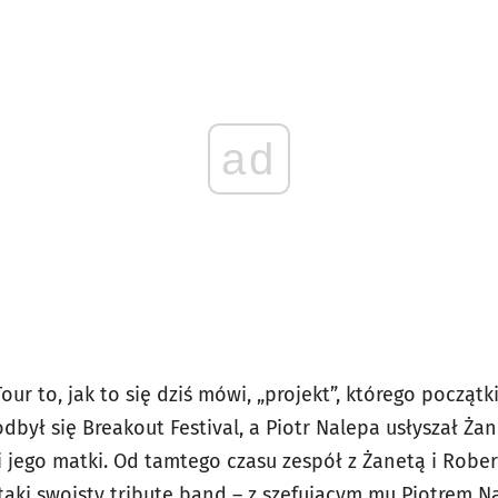
ad
ur to, jak to się dziś mówi, „projekt”, którego początki
był się Breakout Festival, a Piotr Nalepa usłyszał Żan
i jego matki. Od tamtego czasu zespół z Żanetą i Rob
o taki swoisty tribute band – z szefującym mu Piotrem