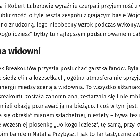
ta i Robert Luberowie wyraźnie czerpali przyjemność z
publiczność, o tyle reszta zespołu z grającym basie W
cno znudzoną. Jego nieobecny wzrok podczas wykonyw
kogo idziesz” byłby tu najlepszym podsumowaniem cał
na widowni
ek Breakoutów przyszła posłuchać garstka fanów. Była 
e siedzieli na krzesełkach, ogólna atmosfera nie sprzyj
nergii między sceną a widownią. To wszystko skłaniało
reakoutu została zapomniana, zestarzała się i nie rob
mieli okazję poznawać ją na bieżąco. I coś w tym jest,
się określić mianem szlachetnej, niestety – bywa też r
 wcześniej piosenkę „Do kogo idziesz”, tę samą, przy 
oim bandem Natalia Przybysz. I jak to fantastycznie za