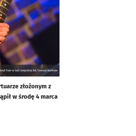
kout Tour w Sali Gotyckiej fot. Tomasz Walków
rtuarze złożonym z
ąpił w środę 4 marca