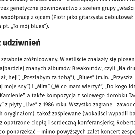
rzez genetyczne powinowactwo z szefem grupy „właściwe
 współpracę z ojcem (Piotr jako gitarzysta debiutował
 pt. „To mój blues”).
 udziwnień
zgrabnie zróżnicowany. W setliście znalazły się piosen
najbardziej znanych albumów Breakoutów, czyli „Na dru
ł, hej!”, „Poszłabym za tobą”), „Blues” (m.in. „Przyszła
j moje sny”) i „Mira” („W co mam wierzyć”, „Do kogo idz
i „Kamienie”, a także kompozycja z solowego dorobku Ta
y” z płyty „Live” z 1986 roku. Wszystko zagrane zawod
ch oryginałom), takoż zaśpiewane (wokaliści wypadli ba
az opatrzone ciepłą i serdeczną konferansjerką Robert
eco ponarzekać – mimo powyższych zalet koncert zespoł