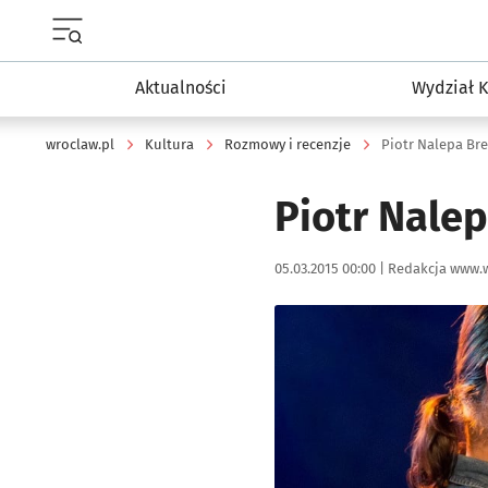
Menu główne portalu wroclaw.pl
Aktualności
Wydział K
wroclaw.pl
Kultura
Rozmowy i recenzje
Piotr Nalepa Br
Piotr Nale
Data publikacji:
Autor:
05.03.2015 00:00 |
Redakcja www.w
Kliknij, aby powiększyć