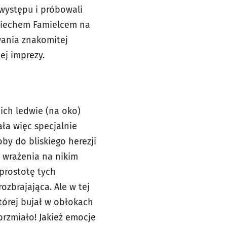
 występu i próbowali
ojciechem Famielcem na
ania znakomitej
ej imprezy.
ich ledwie (na oko)
ała więc specjalnie
by do bliskiego herezji
i wrażenia na nikim
 prostotę tych
ozbrajająca. Ale w tej
której bujał w obłokach
brzmiało! Jakież emocje