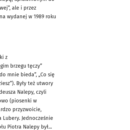
j”, ale i przez
 na wydanej w 1989 roku
ki z
gim brzegu tęczy”
 do mnie bieda”, „Co się
iesz”). Były też utwory
deusza Nalepy, czyli
owo (piosenki w
rdzo przyzwoicie,
a Lubery. Jednocześnie
u Piotra Nalepy był...