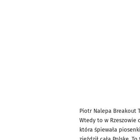
Piotr Nalepa Breakout To
Wtedy to w Rzeszowie od
która śpiewała piosenk
zjeździł całą Polskę. T