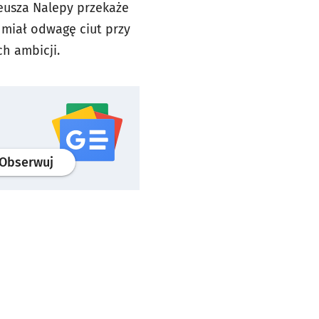
eusza Nalepy przekaże
 miał odwagę ciut przy
a aż takich ambicji.
profil
google news
serwisu wroclaw.pl
Obserwuj