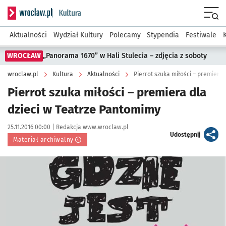
Serwis informacyjny wroclaw.pl podserwis: Kultura
Menu
Aktualności
Wydział Kultury
Polecamy
Stypendia
Festiwale
WROCŁAW
„Panorama 1670” w Hali Stulecia – zdjęcia z soboty
wroclaw.pl
Kultura
Aktualności
Pierrot szuka miłości – premiera
Pierrot szuka miłości – premiera dla
dzieci w Teatrze Pantomimy
Data publikacji:
Autor:
25.11.2016 00:00 |
Redakcja www.wroclaw.pl
artykuł
Udostępnij
Materiał archiwalny
Kliknij, aby powiększyć