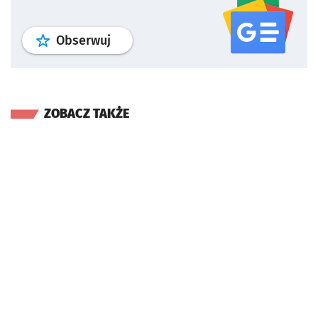
profil
google news
serwisu wroclaw
Obserwuj
ZOBACZ TAKŻE