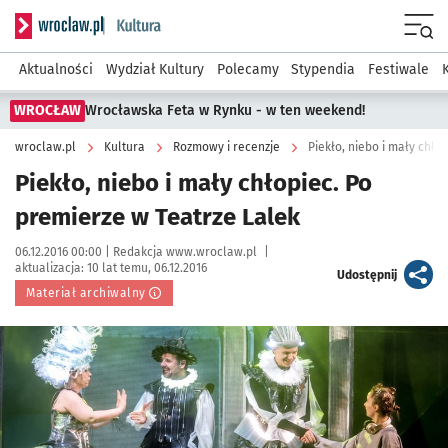
Serwis informacyjny wroclaw.pl podserwis: Kultura
Menu
Aktualności
Wydział Kultury
Polecamy
Stypendia
Festiwale
WROCŁAW
Wrocławska Feta w Rynku - w ten weekend!
wroclaw.pl
Kultura
Rozmowy i recenzje
Piekło, niebo i mały chło
Piekło, niebo i mały chłopiec. Po
premierze w Teatrze Lalek
Data publikacji:
Autor:
06.12.2016 00:00 |
Redakcja www.wroclaw.pl
|
aktualizacja:
10 lat temu, 06.12.2016
artykuł
Udostępnij
Materiał archiwalny
Kliknij, aby powiększyć