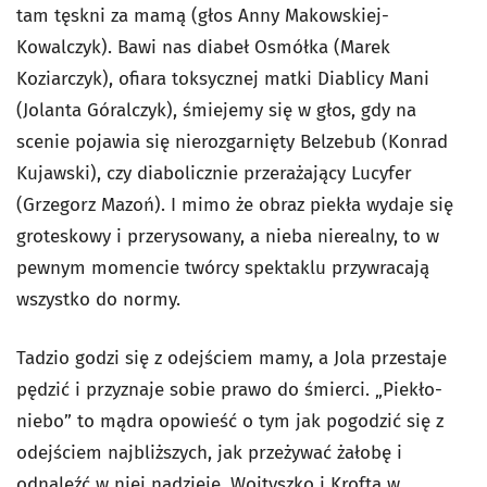
tam tęskni za mamą (głos Anny Makowskiej-
Kowalczyk). Bawi nas diabeł Osmółka (Marek
Koziarczyk), ofiara toksycznej matki Diablicy Mani
(Jolanta Góralczyk), śmiejemy się w głos, gdy na
scenie pojawia się nierozgarnięty Belzebub (Konrad
Kujawski), czy diabolicznie przerażający Lucyfer
(Grzegorz Mazoń). I mimo że obraz piekła wydaje się
groteskowy i przerysowany, a nieba nierealny, to w
pewnym momencie twórcy spektaklu przywracają
wszystko do normy.
Tadzio godzi się z odejściem mamy, a Jola przestaje
pędzić i przyznaje sobie prawo do śmierci. „Piekło-
niebo” to mądra opowieść o tym jak pogodzić się z
odejściem najbliższych, jak przeżywać żałobę i
odnaleźć w niej nadzieję. Wojtyszko i Krofta w