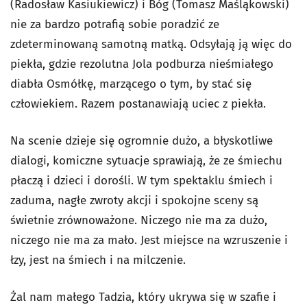
(Radosław Kasiukiewicz) i Bóg (Tomasz Maśląkowski)
nie za bardzo potrafią sobie poradzić ze
zdeterminowaną samotną matką. Odsyłają ją więc do
piekła, gdzie rezolutna Jola podburza nieśmiałego
diabła Osmółkę, marzącego o tym, by stać się
człowiekiem. Razem postanawiają uciec z piekła.
Na scenie dzieje się ogromnie dużo, a błyskotliwe
dialogi, komiczne sytuacje sprawiają, że ze śmiechu
płaczą i dzieci i dorośli. W tym spektaklu śmiech i
zaduma, nagłe zwroty akcji i spokojne sceny są
świetnie zrównoważone. Niczego nie ma za dużo,
niczego nie ma za mało. Jest miejsce na wzruszenie i
łzy, jest na śmiech i na milczenie.
Żal nam małego Tadzia, który ukrywa się w szafie i