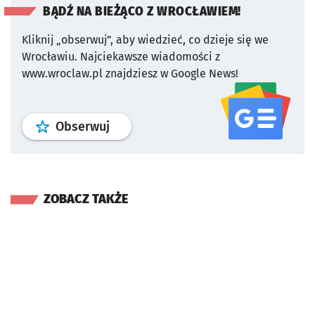
BĄDŹ NA BIEŻĄCO Z WROCŁAWIEM!
Kliknij „obserwuj”, aby wiedzieć, co dzieje się we
Wrocławiu.
Najciekawsze wiadomości z
www.wroclaw.pl znajdziesz w Google News!
profil
google news
serwisu wroclaw
Obserwuj
ZOBACZ TAKŻE