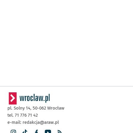
pl. Solny 14,
50-062
Wrocław
tel. 71 776 71 42
e-mail:
redakcja@araw.pl