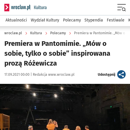
Serwis informacyjny wroclaw.pl podserwis: Kultura
Menu
Aktualności
Wydział Kultury
Polecamy
Stypendia
Festiwale
wroclaw.pl
Kultura
Polecamy
Premiera w Pantomimie. „Mów o
sobie, tylko o sobie” inspirowana
prozą Różewicza
Data publikacji:
Autor:
artykuł
17.09.2021 00:00 |
Redakcja www.wroclaw.pl
Udostępnij
Kliknij, aby powiększyć