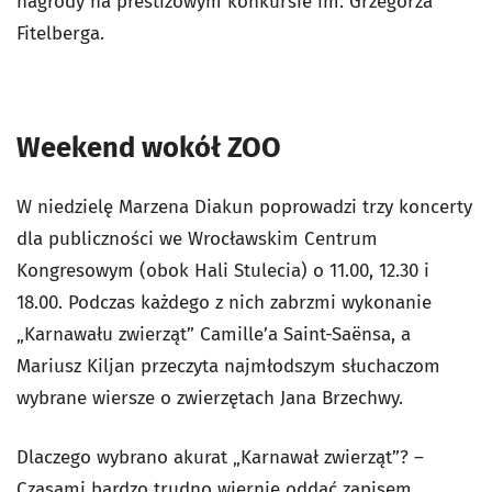
nagrody na prestiżowym konkursie im. Grzegorza
Fitelberga.
Weekend wokół ZOO
W niedzielę Marzena Diakun poprowadzi trzy koncerty
dla publiczności we Wrocławskim Centrum
Kongresowym (obok Hali Stulecia) o 11.00, 12.30 i
18.00. Podczas każdego z nich zabrzmi wykonanie
„Karnawału zwierząt” Camille’a Saint-Saënsa, a
Mariusz Kiljan przeczyta najmłodszym słuchaczom
wybrane wiersze o zwierzętach Jana Brzechwy.
Dlaczego wybrano akurat „Karnawał zwierząt”? –
Czasami bardzo trudno wiernie oddać zapisem