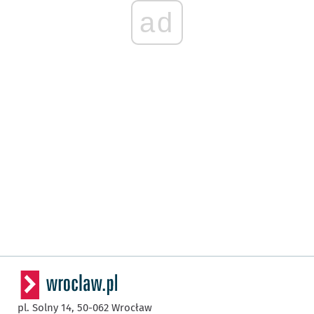
ad
pl. Solny 14,
50-062
Wrocław