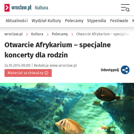
Serwis informacyjny wroclaw.pl podserwis: Kultura
Menu
Aktualności
Wydział Kultury
Polecamy
Stypendia
Festiwale
wroclaw.pl
Kultura
Polecamy
Otwarcie Afrykarium – specjalne ko
Otwarcie Afrykarium – specjalne
koncerty dla rodzin
Data publikacji:
Autor:
24.10.2014 00:00 |
Redakcja www.wroclaw.pl
artykuł
Udostępnij
Materiał archiwalny
Kliknij, aby powiększyć