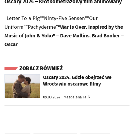
Oscary 2024 – Krótkometrażowy film animowany
"Letter To a Pig""Ninty-Five Sensen""Our
Uniform""Pachyderme"
"War is Over. Inspired by the
Music of John & Yoko" – Dave Mullins, Brad Booker –
Oscar
ZOBACZ RÓWNIEŻ
otworzy się w nowej karcie
Oscary 2024. Gdzie obejrzeć we
Wrocławiu oscarowe filmy
09.03.2024
| Magdalena Talik