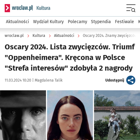
Serwis informacyjny wroclaw.pl podserwis: Kultura
Menu
Aktualności
Wydział Kultury
Polecamy
Stypendia
Festiwale
wroclaw.pl
Kultura
Aktualności
Oscary 2024. Znamy zwycięzców (l
Oscary 2024. Lista zwycięzców. Triumf
"Oppenheimera". Kręcona w Polsce
"Strefa interesów" zdobyła 2 nagrody
Data publikacji:
Autor:
artykuł
11.03.2024 10:20 |
Magdalena Talik
Udostępnij
Kliknij, aby powiększyć