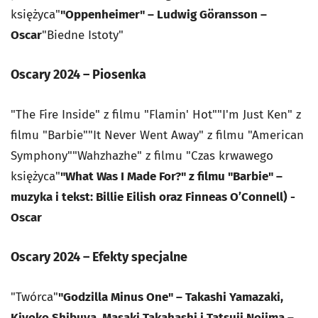
księżyca"
"Oppenheimer" – Ludwig Göransson –
Oscar
"Biedne Istoty"
Oscary 2024 – Piosenka
"The Fire Inside" z filmu "Flamin' Hot""I'm Just Ken" z
filmu "Barbie""It Never Went Away" z filmu "American
Symphony""Wahzhazhe" z filmu "Czas krwawego
księżyca"
"What Was I Made For?" z filmu "Barbie" –
muzyka i tekst: Billie Eilish oraz Finneas O’Connell) -
Oscar
Oscary 2024 – Efekty specjalne
"Twórca"
"Godzilla Minus One" – Takashi Yamazaki,
Kiyoko Shibuya, Masaki Takahashi i Tatsuji Nojima –