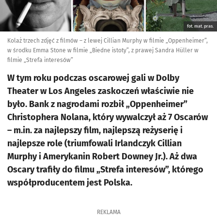
fot. mat. pras.
Kolaż trzech zdjęć z filmów – z lewej Cillian Murphy w filmie „Oppenheimer”,
w środku Emma Stone w filmie „Biedne istoty”, z prawej Sandra Hüller w
filmie „Strefa interesów”
W tym roku podczas oscarowej gali w Dolby
Theater w Los Angeles zaskoczeń właściwie nie
było. Bank z nagrodami rozbił „Oppenheimer”
Christophera Nolana, który wywalczył aż 7 Oscarów
– m.in. za najlepszy film, najlepszą reżyserię i
najlepsze role (triumfowali Irlandczyk Cillian
Murphy i Amerykanin Robert Downey Jr.). Aż dwa
Oscary trafiły do filmu „Strefa interesów”, którego
współproducentem jest Polska.
REKLAMA