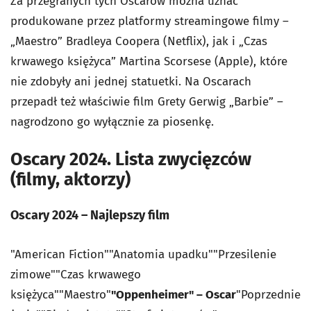
Za przegranych tych Oscarów można uznać
produkowane przez platformy streamingowe filmy –
„Maestro” Bradleya Coopera (Netflix), jak i „Czas
krwawego księżyca” Martina Scorsese (Apple), które
nie zdobyły ani jednej statuetki. Na Oscarach
przepadł też właściwie film Grety Gerwig „Barbie” –
nagrodzono go wyłącznie za piosenkę.
Oscary 2024. Lista zwycięzców
(filmy, aktorzy)
Oscary 2024 – Najlepszy film
"American Fiction""Anatomia upadku""Przesilenie
zimowe""Czas krwawego
księżyca""Maestro"
"Oppenheimer" – Oscar
"Poprzednie