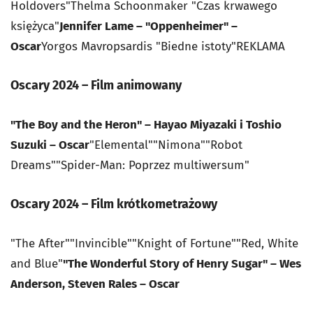
Holdovers"Thelma Schoonmaker "Czas krwawego
księżyca"
Jennifer Lame – "Oppenheimer" –
Oscar
Yorgos Mavropsardis "Biedne istoty"REKLAMA
Oscary 2024 – Film animowany
"The Boy and the Heron" – Hayao Miyazaki i Toshio
Suzuki – Oscar
"Elemental""Nimona""Robot
Dreams""Spider-Man: Poprzez multiwersum"
Oscary 2024 – Film krótkometrażowy
"The After""Invincible""Knight of Fortune""Red, White
and Blue"
"The Wonderful Story of Henry Sugar" – Wes
Anderson, Steven Rales – Oscar