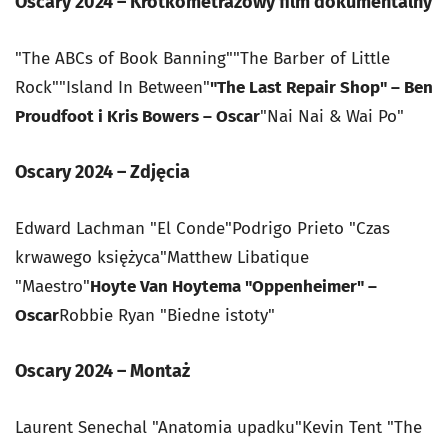
Oscary 2024 – Krótkometrażowy film dokumentalny
"The ABCs of Book Banning""The Barber of Little
Rock""Island In Between"
"The Last Repair Shop" – Ben
Proudfoot i Kris Bowers – Oscar
"Nai Nai & Wai Po"
Oscary 2024 – Zdjęcia
Edward Lachman "El Conde"Podrigo Prieto "Czas
krwawego księżyca"Matthew Libatique
"Maestro"
Hoyte Van Hoytema "Oppenheimer" –
Oscar
Robbie Ryan "Biedne istoty"
Oscary 2024 – Montaż
Laurent Senechal "Anatomia upadku"Kevin Tent "The