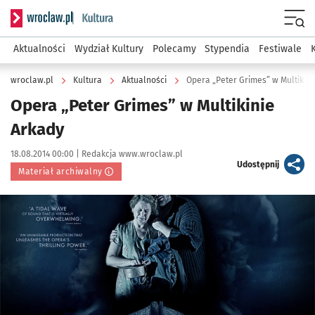
Serwis informacyjny wroclaw.pl podserwis: Kultura
Menu
Aktualności
Wydział Kultury
Polecamy
Stypendia
Festiwale
wroclaw.pl
Kultura
Aktualności
Opera „Peter Grimes” w Multikini
Opera „Peter Grimes” w Multikinie
Arkady
Data publikacji:
Autor:
18.08.2014 00:00 |
Redakcja www.wroclaw.pl
artykuł
Udostępnij
Materiał archiwalny
Kliknij, aby powiększyć