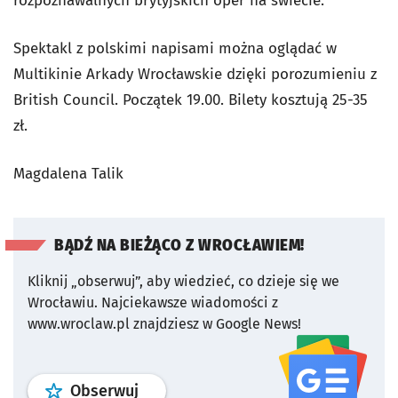
rozpoznawalnych brytyjskich oper na świecie.
Spektakl z polskimi napisami można oglądać w
Multikinie Arkady Wrocławskie dzięki porozumieniu z
British Council. Początek 19.00. Bilety kosztują 25-35
zł.
Magdalena Talik
BĄDŹ NA BIEŻĄCO Z WROCŁAWIEM!
Kliknij „obserwuj”, aby wiedzieć, co dzieje się we
Wrocławiu.
Najciekawsze wiadomości z
www.wroclaw.pl znajdziesz w Google News!
profil
google news
serwisu wroclaw
Obserwuj