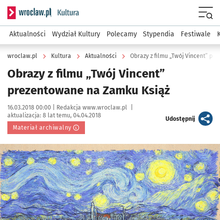
Serwis informacyjny wroclaw.pl podserwis: Kultura
Menu
Aktualności
Wydział Kultury
Polecamy
Stypendia
Festiwale
wroclaw.pl
Kultura
Aktualności
Obrazy z filmu „Twój Vincent” p
Obrazy z filmu „Twój Vincent”
prezentowane na Zamku Książ
Data publikacji:
Autor:
16.03.2018 00:00 |
Redakcja www.wroclaw.pl
|
aktualizacja:
8 lat temu, 04.04.2018
artykuł
Udostępnij
Materiał archiwalny
Kliknij, aby powiększyć