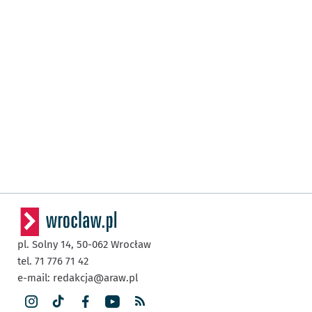
pl. Solny 14,
50-062
Wrocław
tel. 71 776 71 42
e-mail:
redakcja@araw.pl