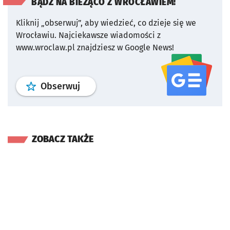
BĄDŹ NA BIEŻĄCO Z WROCŁAWIEM!
Kliknij „obserwuj”, aby wiedzieć, co dzieje się we
Wrocławiu.
Najciekawsze wiadomości z
www.wroclaw.pl znajdziesz w Google News!
profil
google news
serwisu wroclaw
Obserwuj
ZOBACZ TAKŻE