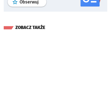
profil
google news
serwisu wroclaw
Obserwuj
ZOBACZ TAKŻE