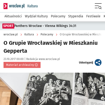
Serwis informacyjny wroclaw.pl podserwis: Kultura
Menu
Aktualności
Wydział Kultury
Polecamy
Stypendia
Festiwale
SPORT
Panthers Wrocław - Vienna Wikings 34:31
wroclaw.pl
Kultura
Polecamy
O Grupie Wrocławskiej w Mieszkan
O Grupie Wrocławskiej w Mieszkaniu
Gepperta
Data publikacji:
Autor:
23.10.2017 00:00 |
Redakcja www.wroclaw.pl
artykuł
Udostępnij
Materiał archiwalny
Kliknij, aby powiększyć