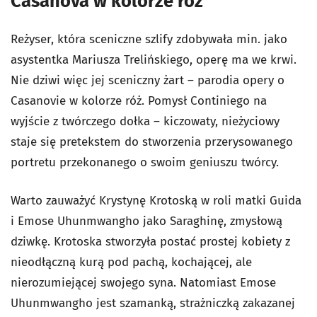
Casanova w kolorze róż
Reżyser, która sceniczne szlify zdobywała min. jako
asystentka Mariusza Trelińskiego, operę ma we krwi.
Nie dziwi więc jej sceniczny żart – parodia opery o
Casanovie w kolorze róż. Pomysł Continiego na
wyjście z twórczego dołka – kiczowaty, nieżyciowy
staje się pretekstem do stworzenia przerysowanego
portretu przekonanego o swoim geniuszu twórcy.
Warto zauważyć Krystynę Krotoską w roli matki Guida
i Emose Uhunmwangho jako Saraghinę, zmysłową
dziwkę. Krotoska stworzyła postać prostej kobiety z
nieodłączną kurą pod pachą, kochającej, ale
nierozumiejącej swojego syna. Natomiast Emose
Uhunmwangho jest szamanką, strażniczką zakazanej