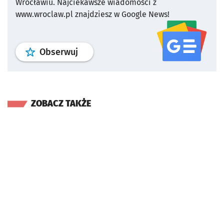
Wrocławiu.
Najciekawsze wiadomości z
www.wroclaw.pl znajdziesz w Google News!
profil
google news
serwisu wroclaw
Obserwuj
ZOBACZ TAKŻE