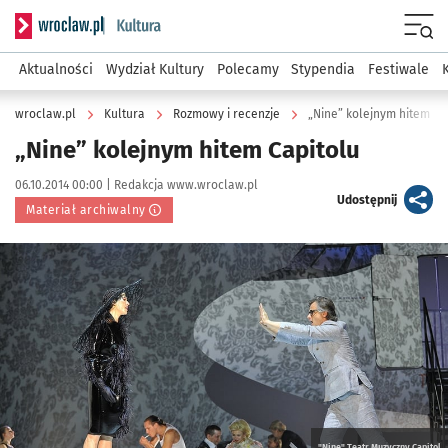
Serwis informacyjny wroclaw.pl podserwis: Kultura
Menu
Aktualności
Wydział Kultury
Polecamy
Stypendia
Festiwale
wroclaw.pl
Kultura
Rozmowy i recenzje
„Nine” kolejnym hitem Ca
„Nine” kolejnym hitem Capitolu
Data publikacji:
Autor:
06.10.2014 00:00 |
Redakcja www.wroclaw.pl
artykuł
Udostępnij
Materiał archiwalny
Kliknij, aby powiększyć
"Nine" Teatr Muzyczny Capitol