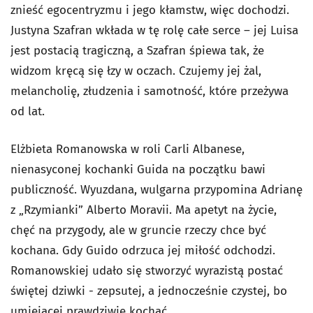
znieść egocentryzmu i jego kłamstw, więc dochodzi.
Justyna Szafran wkłada w tę rolę całe serce – jej Luisa
jest postacią tragiczną, a Szafran śpiewa tak, że
widzom kręcą się łzy w oczach. Czujemy jej żal,
melancholię, złudzenia i samotność, które przeżywa
od lat.
Elżbieta Romanowska w roli Carli Albanese,
nienasyconej kochanki Guida na początku bawi
publiczność. Wyuzdana, wulgarna przypomina Adrianę
z „Rzymianki” Alberto Moravii. Ma apetyt na życie,
chęć na przygody, ale w gruncie rzeczy chce być
kochana. Gdy Guido odrzuca jej miłość odchodzi.
Romanowskiej udało się stworzyć wyrazistą postać
świętej dziwki - zepsutej, a jednocześnie czystej, bo
umiejącej prawdziwie kochać.