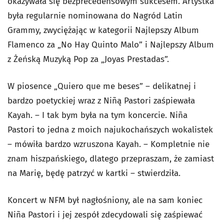
okazywała się bezprecedensowym sukcesem. Artystka
była regularnie nominowana do Nagród Latin
Grammy, zwyciężając w kategorii Najlepszy Album
Flamenco za „No Hay Quinto Malo” i Najlepszy Album
z Żeńską Muzyką Pop za „Joyas Prestadas”.
W piosence „Quiero que me beses” – delikatnej i
bardzo poetyckiej wraz z Niñą Pastori zaśpiewała
Kayah. – I tak bym była na tym koncercie. Niña
Pastori to jedna z moich najukochańszych wokalistek
– mówiła bardzo wzruszona Kayah. – Kompletnie nie
znam hiszpańskiego, dlatego przepraszam, że zamiast
na Marię, będę patrzyć w kartki – stwierdziła.
Koncert w NFM był nagłośniony, ale na sam koniec
Niña Pastori i jej zespół zdecydowali się zaśpiewać