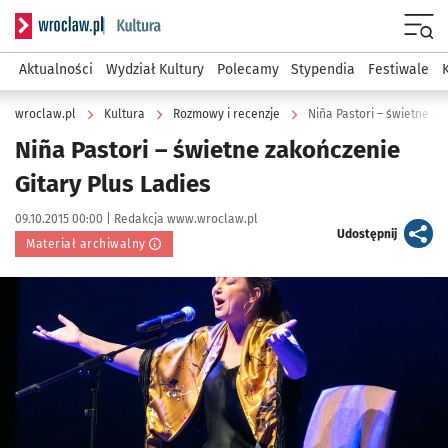
Serwis informacyjny wroclaw.pl podserwis: Kultura
Menu
Aktualności
Wydział Kultury
Polecamy
Stypendia
Festiwale
wroclaw.pl
Kultura
Rozmowy i recenzje
Niña Pastori – świetne za
Niña Pastori – świetne zakończenie
Gitary Plus Ladies
Data publikacji:
Autor:
09.10.2015 00:00 |
Redakcja www.wroclaw.pl
artykuł
Udostępnij
Materiał archiwalny
Kliknij, aby powiększyć