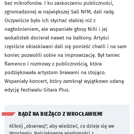
bez mikrofonów. I ku zaskoczeniu publiczności,
zgromadzonej w największej Sali NFM, dali radę.
Oczywiście było ich słychać słabiej niż z
nagłośnieniem, ale wspaniałe głosy Niñi i jej
wokalistek docierał nawet na balkony. Artyści
rzęsiście oklaskiwani dali się ponieść chwili i na sam
koniec pozwolili sobie na improwizację. Był taniec
flamenco i rozmowy z publicznością, która
podziękowała artystom brawami na stojąco.
Wspaniały koncert, który zamknął wyjątkowo udaną
edycję Festiwalu Gitara Plus.
BĄDŹ NA BIEŻĄCO Z WROCŁAWIEM!
Kliknij „obserwuj”, aby wiedzieć, co dzieje się we
Wrocławiu.
Najciekawsze wiadomości z