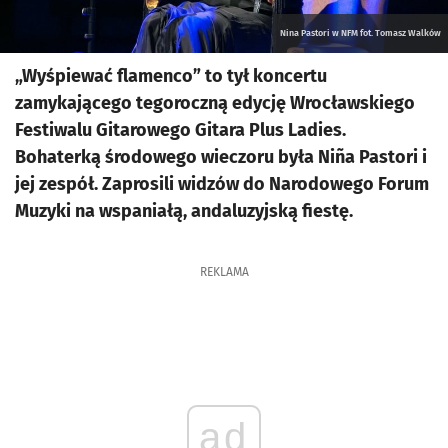
Nina Pastori w NFM fot. Tomasz Walków
„Wyśpiewać flamenco” to tył koncertu
zamykającego tegoroczną edycję Wrocławskiego
Festiwalu Gitarowego Gitara Plus Ladies.
Bohaterką środowego wieczoru była Niña Pastori i
jej zespół. Zaprosili widzów do Narodowego Forum
Muzyki na wspaniałą, andaluzyjską fiestę.
REKLAMA
ad