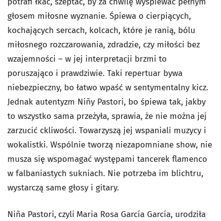
potrafi łkać, szeptać, by za chwilę wyśpiewać pełnym
głosem miłosne wyznanie. Śpiewa o cierpiących,
kochających sercach, kolcach, które je ranią, bólu
miłosnego rozczarowania, zdradzie, czy miłości bez
wzajemności – w jej interpretacji brzmi to
poruszająco i prawdziwie. Taki repertuar bywa
niebezpieczny, bo łatwo wpaść w sentymentalny kicz.
Jednak autentyzm Niñy Pastori, bo śpiewa tak, jakby
to wszystko sama przeżyła, sprawia, że nie można jej
zarzucić ckliwości. Towarzyszą jej wspaniali muzycy i
wokalistki. Wspólnie tworzą niezapomniane show, nie
musza się wspomagać występami tancerek flamenco
w falbaniastych sukniach. Nie potrzeba im blichtru,
wystarczą same głosy i gitary.
Niña Pastori,
czyli
Maria Rosa García García, urodziła