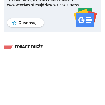
www.wroclaw.pl znajdziesz w Google News!
profil
google news
serwisu wroclaw
Obserwuj
ZOBACZ TAKŻE