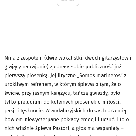
Niña z zespołem (dwie wokalistki, dwóch gitarzystów i
grający na cajonie) zjednała sobie publiczność już
pierwszą piosenką. Jej liryczne „Somos marineros” z
urokliwym refrenem, w którym śpiewa o tym, że o
świcie, przy jasnym księżycu, tańczą gwiazdy, było
tylko preludium do kolejnych piosenek o miłości,
pasji i tęsknocie. W andaluzyjskich duszach drzemią
bowiem niewyczerpane pokłady emocji i uczuć. I to o
nich właśnie śpiewa Pastori, a głos ma wspaniały –