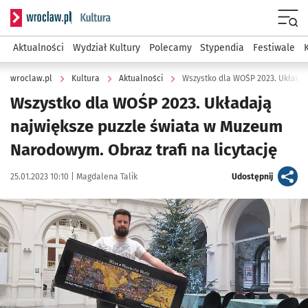
Serwis informacyjny wroclaw.pl podserwis: Kultura
Menu
Aktualności
Wydział Kultury
Polecamy
Stypendia
Festiwale
wroclaw.pl
Kultura
Aktualności
Wszystko dla WOŚP 2023. Układają
największe puzzle świata w Muzeum
Narodowym. Obraz trafi na licytację
Data publikacji:
Autor:
artykuł
25.01.2023 10:10 |
Magdalena Talik
Udostępnij
Kliknij, aby powiększyć