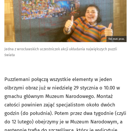
fot. mat. pras.
Jedna z wrocławskich uczestniczek akcji układania największych puzzli
świata
Puzzlemani połączą wszystkie elementy w jeden
olbrzymi obraz już w niedzielę 29 stycznia o 10.00 w
gmachu głównym Muzeum Narodowego. Montaż
całości powinien zająć specjalistom około dwóch
godzin (do południa). Potem przez dwa tygodnie (czyli
do 12 lutego) obejrzymy je w Muzeum Narodowym, a
następnie trafią do szczęśliwca, który je wylicytuje.