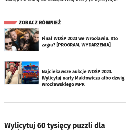
ZOBACZ RÓWNIEŻ
otworzy się w nowej karcie
Finał WOŚP 2023 we Wrocławiu. Kto
zagra? [PROGRAM, WYDARZENIA]
otworzy się w nowej karcie
Najciekawsze aukcje WOŚP 2023.
Wylicytuj narty Makłowicza albo dźwig
wrocławskiego MPK
Wylicytuj 60 tysięcy puzzli dla