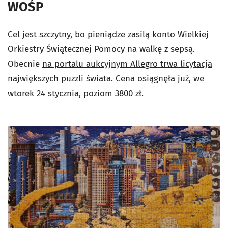
WOŚP
Cel jest szczytny, bo pieniądze zasilą konto Wielkiej
Orkiestry Świątecznej Pomocy na walkę z sepsą.
Obecnie
na portalu aukcyjnym Allegro trwa licytacja
największych puzzli świata
. Cena osiągnęła już, we
wtorek 24 stycznia, poziom 3800 zł.