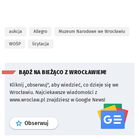
aukcja
Allegro
Muzeum Narodowe we Wrocławiu
WOŚP
licytacja
BĄDŹ NA BIEŻĄCO Z WROCŁAWIEM!
Kliknij „obserwuj”, aby wiedzieć, co dzieje się we
Wrocławiu.
Najciekawsze wiadomości z
www.wroclaw.pl znajdziesz w Google News!
profil
google news
serwisu wroclaw
Obserwuj