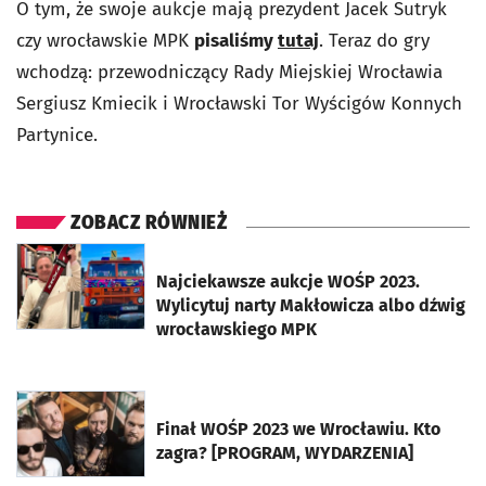
O tym, że swoje aukcje mają prezydent Jacek Sutryk
czy wrocławskie MPK
pisaliśmy
tutaj
. Teraz do gry
wchodzą: przewodniczący Rady Miejskiej Wrocławia
Sergiusz Kmiecik i Wrocławski Tor Wyścigów Konnych
Partynice.
ZOBACZ RÓWNIEŻ
otworzy się w nowej karcie
Najciekawsze aukcje WOŚP 2023.
Wylicytuj narty Makłowicza albo dźwig
wrocławskiego MPK
otworzy się w nowej karcie
Finał WOŚP 2023 we Wrocławiu. Kto
zagra? [PROGRAM, WYDARZENIA]