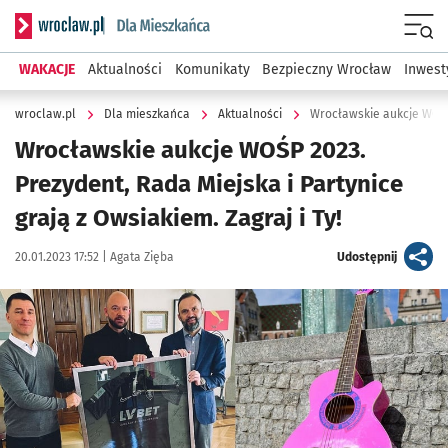
Serwis informacyjny wroclaw.pl podserwis: Dla mieszkańca
Menu
WAKACJE
Aktualności
Komunikaty
Bezpieczny Wrocław
Inwest
wroclaw.pl
Dla mieszkańca
Aktualności
Wrocławskie aukcje WOŚP 2023.
Prezydent, Rada Miejska i Partynice
grają z Owsiakiem. Zagraj i Ty!
Data publikacji:
Autor:
artykuł
20.01.2023 17:52 |
Agata Zięba
Udostępnij
Kliknij, aby powiększyć