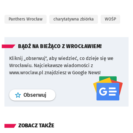
Panthers Wrocław
charytatywna zbiórka
WOŚP
BĄDŹ NA BIEŻĄCO Z WROCŁAWIEM!
Kliknij „obserwuj”, aby wiedzieć, co dzieje się we
Wrocławiu.
Najciekawsze wiadomości z
www.wroclaw.pl znajdziesz w Google News!
profil
google news
serwisu wroclaw
Obserwuj
ZOBACZ TAKŻE