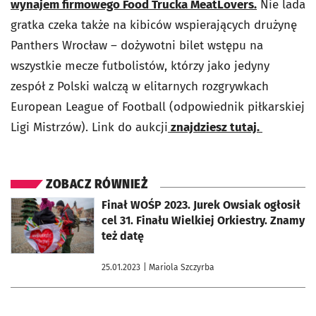
wynajem firmowego Food Trucka MeatLovers.
Nie lada
gratka czeka także na kibiców wspierających drużynę
Panthers Wrocław – dożywotni bilet wstępu na
wszystkie mecze futbolistów, którzy jako jedyny
zespół z Polski walczą w elitarnych rozgrywkach
European League of Football (odpowiednik piłkarskiej
Ligi Mistrzów). Link do aukcji
znajdziesz tutaj.
ZOBACZ RÓWNIEŻ
otworzy się w nowej karcie
Finał WOŚP 2023. Jurek Owsiak ogłosił
cel 31. Finału Wielkiej Orkiestry. Znamy
też datę
25.01.2023
| Mariola Szczyrba