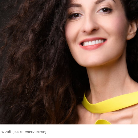
 w żółtej sukni wieczorowej