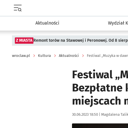
Menu główne portalu wroclaw.pl
Aktualności
Wydział K
Z MIASTA
Remont torów na Stawowej i Peronowej. Od 8 sier
wroclaw.pl
Kultura
Aktualności
Festiwal „
Bezpłatne 
miejscach 
Data publikacji:
Autor:
30.06.2023 18:50 |
Magdalena Tali
Kliknij, aby powiększyć