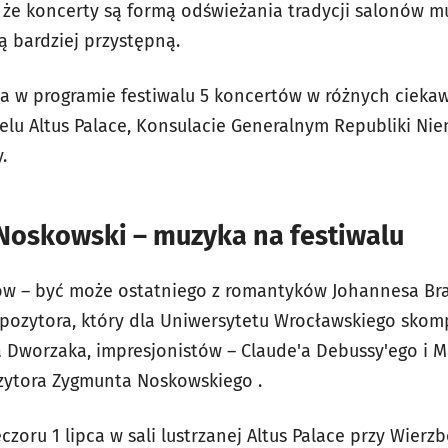
 że koncerty są formą odświeżania tradycji salonów 
ą bardziej przystępną.
ia w programie festiwalu 5 koncertów w różnych ciekaw
otelu Altus Palace, Konsulacie Generalnym Republiki Niem
y.
 Noskowski – muzyka na festiwalu
ów – być może ostatniego z romantyków Johannesa Bra
pozytora, który dla Uniwersytetu Wrocławskiego sko
 Dworzaka, impresjonistów – Claude'a Debussy'ego i Ma
zytora Zygmunta Noskowskiego .
zoru 1 lipca w sali lustrzanej Altus Palace przy Wierz