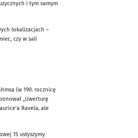
muzycznych i tym samym
ych lokalizacjach –
iec, czy w sali
hmsa (w 190. rocznicę
mponował „Uwerturę
urice'a Ravela, ale
bowej 15 usłyszymy