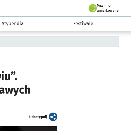
Powietrze
we Wrocławiu
Kultura
umiarkowane
Stypendia
Festiwale
iu”.
kawych
artykuł
Udostępnij