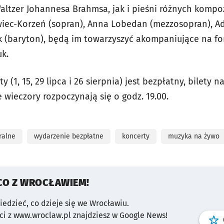
altzer Johannesa Brahmsa, jak i pieśni różnych kompo
wiec-Korzeń (sopran), Anna Lobedan (mezzosopran), A
ak (baryton), będą im towarzyszyć akompaniujące na fo
uk.
 (1, 15, 29 lipca i 26 sierpnia) jest bezpłatny, bilety n
e wieczory rozpoczynają się o godz. 19.00.
ralne
wydarzenie bezpłatne
koncerty
muzyka na żywo
CO Z WROCŁAWIEM!
wiedzieć, co dzieje się we Wrocławiu.
i z www.wroclaw.pl znajdziesz w Google News!