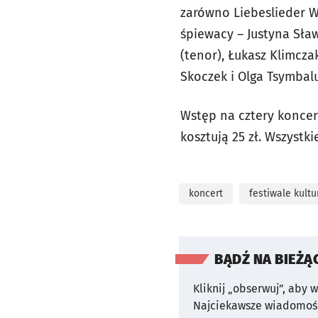
zarówno Liebeslieder W
śpiewacy – Justyna Sła
(tenor), Łukasz Klimcz
Skoczek i Olga Tsymbal
Wstęp na cztery koncerty
kosztują 25 zł. Wszystki
koncert
festiwale kultu
BĄDŹ NA BIEŻĄ
Kliknij „obserwuj”, aby 
Najciekawsze wiadomośc