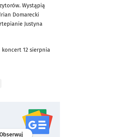
zytorów. Wystąpią
drian Domarecki
rtepianie Justyna
a koncert 12 sierpnia
profil
google news
serwisu wroclaw.pl
Obserwuj