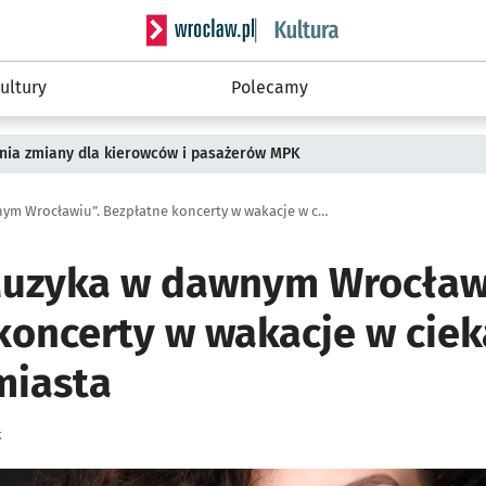
Serwis informacyjny wroclaw.pl podserwis: 
ultury
Polecamy
pnia zmiany dla kierowców i pasażerów MPK
Festiwal „Muzyka w dawnym Wrocławiu”. Bezpłatne koncerty w wakacje w ciekawych miejscach miasta
Muzyka w dawnym Wrocław
koncerty w wakacje w cie
miasta
k