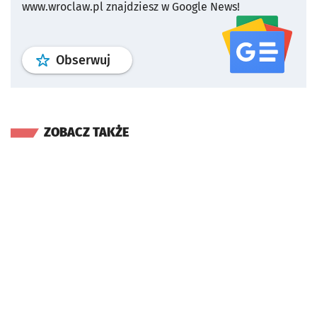
www.wroclaw.pl znajdziesz w Google News!
profil
google news
serwisu wroclaw
Obserwuj
ZOBACZ TAKŻE