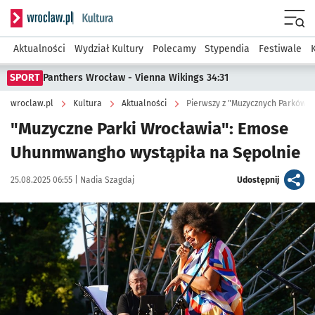
Serwis informacyjny wroclaw.pl podserwis: Kultura
Menu
Aktualności
Wydział Kultury
Polecamy
Stypendia
Festiwale
SPORT
Panthers Wrocław - Vienna Wikings 34:31
wroclaw.pl
Kultura
Aktualności
Pierwszy z "Muzycznych Parków 
"Muzyczne Parki Wrocławia": Emose
Uhunmwangho wystąpiła na Sępolnie
Data publikacji:
Autor:
artykuł
25.08.2025 06:55 |
Nadia Szagdaj
Udostępnij
Kliknij, aby zobaczyć galerię