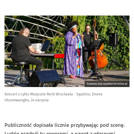
Zuzanna Szarczyńska/wroclaw.pl
Koncert z cyklu Muzyczne Parki Wrocławia - Sępolno, Emose
Uhunmwangho, 24 sierpnia
Publiczność dopisała licznie przybywając pod scenę.
Ludzie przybyli tu rowerami, a nawet z własnymi