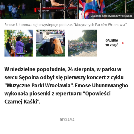
Zuzanna Szarczyńska/wroclaw.pl
Emose Uhunmwangho występuje podczas "Muzycznych Parków Wrocławia"
GALERIA
38
ZDJĘĆ
W niedzielne popołudnie, 24 sierpnia, w parku w
sercu Sępolna odbył się pierwszy koncert z cyklu
"Muzyczne Parki Wrocławia". Emose Uhunmwangho
wykonała piosenki z repertuaru "Opowieści
Czarnej Kaśki".
REKLAMA