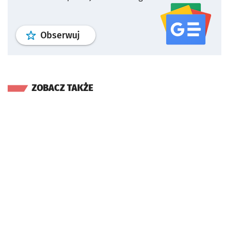
profil
google news
serwisu wroclaw
Obserwuj
ZOBACZ TAKŻE