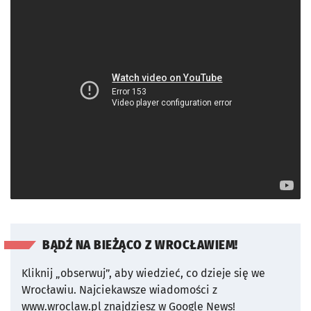
BĄDŹ NA BIEŻĄCO Z WROCŁAWIEM!
Kliknij „obserwuj”, aby wiedzieć, co dzieje się we
Wrocławiu.
Najciekawsze wiadomości z
www.wroclaw.pl znajdziesz w Google News!