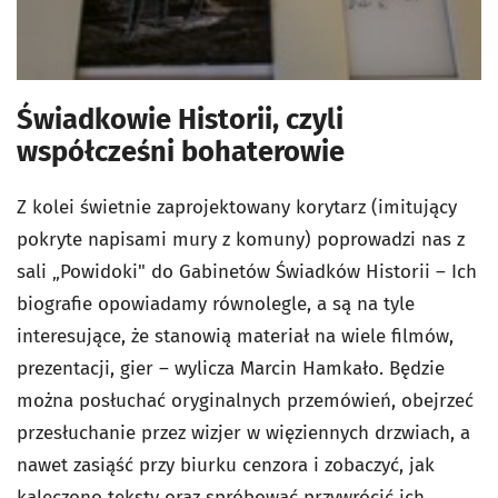
Świadkowie Historii, czyli
współcześni bohaterowie
Z kolei świetnie zaprojektowany korytarz (imitujący
pokryte napisami mury z komuny) poprowadzi nas z
sali „Powidoki" do Gabinetów Świadków Historii – Ich
biografie opowiadamy równolegle, a są na tyle
interesujące, że stanowią materiał na wiele filmów,
prezentacji, gier – wylicza Marcin Hamkało. Będzie
można posłuchać oryginalnych przemówień, obejrzeć
przesłuchanie przez wizjer w więziennych drzwiach, a
nawet zasiąść przy biurku cenzora i zobaczyć, jak
kaleczono teksty oraz spróbować przywrócić ich