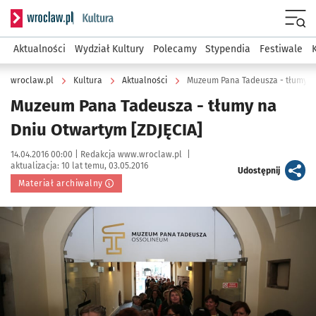
Serwis informacyjny wroclaw.pl podserwis: Kultura
Menu
Aktualności
Wydział Kultury
Polecamy
Stypendia
Festiwale
wroclaw.pl
Kultura
Aktualności
Muzeum Pana Tadeusza - tłumy n
Muzeum Pana Tadeusza - tłumy na
Dniu Otwartym [ZDJĘCIA]
Data publikacji:
Autor:
14.04.2016 00:00 |
Redakcja www.wroclaw.pl
|
aktualizacja:
10 lat temu, 03.05.2016
artykuł
Udostępnij
Materiał archiwalny
Kliknij, aby powiększyć