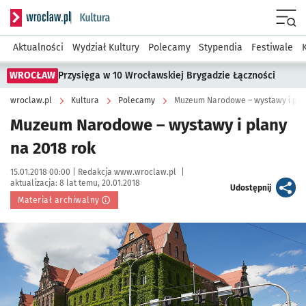
Serwis informacyjny wroclaw.pl podserwis: Kultura
Menu
Aktualności
Wydział Kultury
Polecamy
Stypendia
Festiwale
WROCŁAW
Przysięga w 10 Wrocławskiej Brygadzie Łączności
wroclaw.pl
Kultura
Polecamy
Muzeum Narodowe – wystawy i plan
Muzeum Narodowe – wystawy i plany
na 2018 rok
Data publikacji:
Autor:
15.01.2018 00:00 |
Redakcja www.wroclaw.pl
|
aktualizacja:
8 lat temu, 20.01.2018
artykuł
Udostępnij
Materiał archiwalny
Kliknij, aby powiększyć