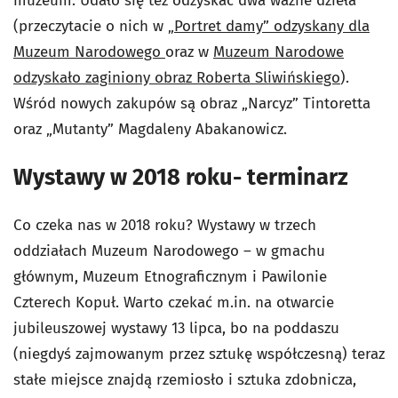
muzeum. Udało się też odzyskać dwa ważne dzieła
(przeczytacie o nich w
„Portret damy” odzyskany dla
Muzeum Narodowego
oraz w
Muzeum Narodowe
odzyskało zaginiony obraz Roberta Sliwińskiego
).
Wśród nowych zakupów są obraz „Narcyz” Tintoretta
oraz „Mutanty” Magdaleny Abakanowicz.
Wystawy w 2018 roku- terminarz
Co czeka nas w 2018 roku? Wystawy w trzech
oddziałach Muzeum Narodowego – w gmachu
głównym, Muzeum Etnograficznym i Pawilonie
Czterech Kopuł. Warto czekać m.in. na otwarcie
jubileuszowej wystawy 13 lipca, bo na poddaszu
(niegdyś zajmowanym przez sztukę współczesną) teraz
stałe miejsce znajdą rzemiosło i sztuka zdobnicza,