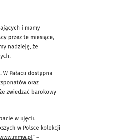
zających i mamy
y przez te miesiące,
my nadzieję, że
ych.
e. W Pałacu dostępna
eksponatów oraz
akże zwiedzać barokowy
acie w ujęciu
szych w Polsce kolekcji
www.mmw.pl
” –