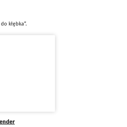
 do kłębka”.
lender