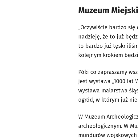
Muzeum Miejskie
„Oczywiście bardzo się
nadzieję, że to już bę
to bardzo już tęsknili
kolejnym krokiem będzi
Póki co zapraszamy wsz
jest wystawa „1000 lat
wystawa malarstwa śląs
ogród, w którym już ni
W Muzeum Archeologicz
archeologicznym. W Muz
mundurów wojskowych z 