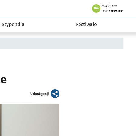
Powietrze
we Wrocławiu
Kultura
umiarkowane
Stypendia
Festiwale
ie
artykuł
Udostępnij