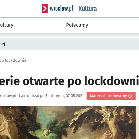
Serwis informacyjny wroclaw.pl podserwis: 
ultury
Polecamy
nej
 po lockdownie
lerie otwarte po lockdown
roclaw.pl
|
aktualizacja:
5 lat temu, 07.05.2021
Materiał archiwalny