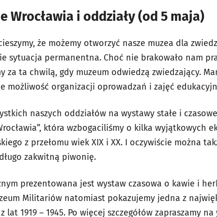
 Wrocławia i oddziały (od 5 maja)
 cieszymy, że możemy otworzyć nasze muzea dla zwied
dzie sytuacja permanentna.
Choć nie brakowało nam prac
śmy za ta chwilą, gdy muzeum odwiedzą zwiedzający. Ma
e możliwość organizacji oprowadzań i zajęć edukacyjn
ystkich naszych oddziałów na wystawy stałe i czasow
 Wrocławia”, która wzbogaciliśmy o kilka wyjątkowych 
kiego z przełomu wiek XIX i XX. I oczywiście można t
edługo zakwitną piwonię.
nym prezentowana jest wystaw czasowa o kawie i herb
eum Militariów natomiast pokazujemy jedna z najwięk
lat 1919 – 1945. Po więcej szczegółów zapraszamy na