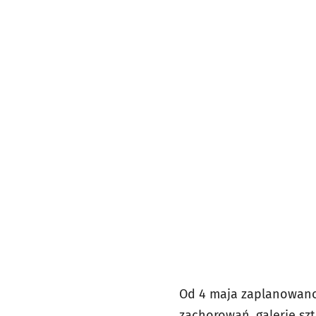
Od 4 maja zaplanowano ł
zachorowań, galerie sz