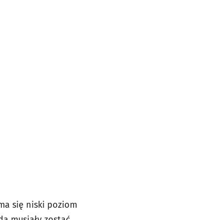
ma się niski poziom
dą musiały zostać