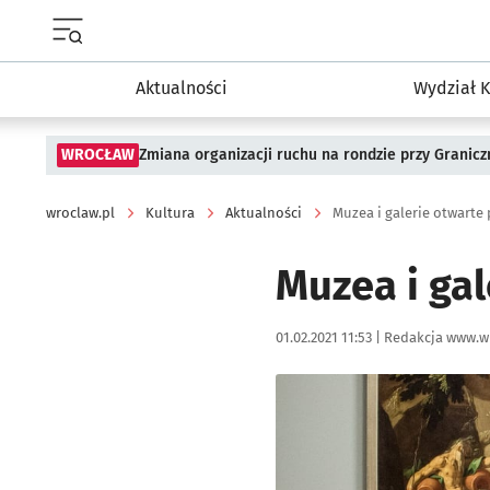
Menu główne portalu wroclaw.pl
Aktualności
Wydział K
WROCŁAW
Zmiana organizacji ruchu na rondzie przy Granicz
wroclaw.pl
Kultura
Aktualności
Muzea i galerie otwarte
Muzea i ga
Data publikacji:
Autor:
01.02.2021 11:53 |
Redakcja www.w
Kliknij, aby powiększyć