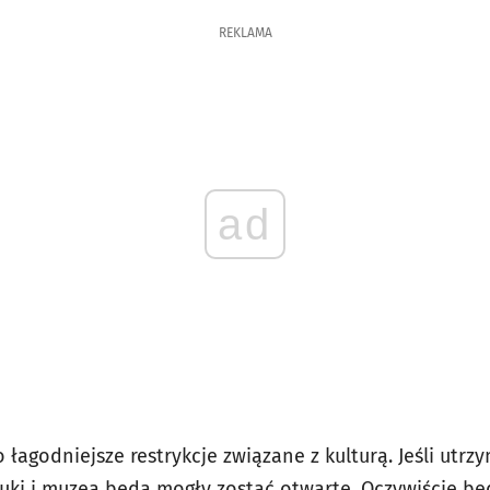
REKLAMA
ad
agodniejsze restrykcje związane z kulturą. Jeśli utrzy
tuki i muzea będą mogły zostać otwarte. Oczywiście bę