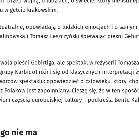
u przed wojną, o ludziach, o świecie, który nie istnieje
ku w getcie krakowskim.
 teatralne, opowiadają o ludzkich emocjach i o samym 
Kalinowska i Tomasz Leszczyński śpiewając pieśni Gebi
wała pieśni Gebirtiga, ale spektakl w reżyserii Tomas
rupy Karbido) różni się od klasycznych interpretacji 
wórców spektaklu: opowiedzieć o człowieku, który, cho
zez Polaków jest zapomniany. Cieszę się, że w ten sposó
iem częścią europejskiej kultury – podkreśla Bente Ka
ego nie ma