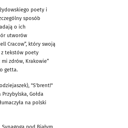
 żydowskiego poety i
szczególny sposób
adają o ich
ybór utworów
ll Cracow”, który swoją
 z tekstów poety
ź mi zdrów, Krakowie”
o getta.
dziejaszek), "S'brent!"
a Przybylska, Gołda
tłumaczyła na polski
9, Synagoga pod Białym