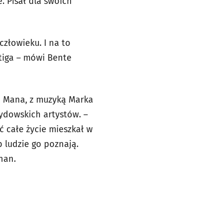
. Pisał dla swoich
człowieku. I na to
rtiga – mówi Bente
za Mana, z muzyką Marka
żydowskich artystów. –
ć całe życie mieszkał w
b ludzie go poznają.
han.