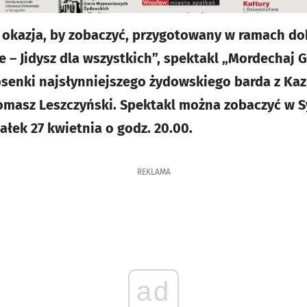
a okazja, by zobaczyć, przygotowany w ramach d
ale – Jidysz dla wszystkich”, spektakl „Mordechaj 
osenki najsłynniejszego żydowskiego barda z Ka
Tomasz Leszczyński. Spektakl można zobaczyć w 
łek 27 kwietnia o godz. 20.00.
REKLAMA
ad