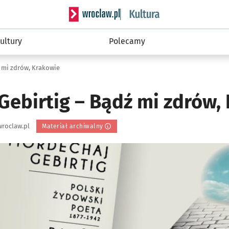
Serwis informacyjny wroclaw.pl podserwis: 
ultury
Polecamy
 mi zdrów, Krakowie
Gebirtig – Bądź mi zdrów,
roclaw.pl
Materiał archiwalny