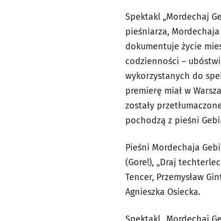
Spektakl „Mordechaj Ge
pieśniarza, Mordechaja 
dokumentuje życie mie
codzienności – ubóstwie
wykorzystanych do spek
premierę miał w Warsza
zostały przetłumaczone
pochodzą z pieśni Gebi
Pieśni Mordechaja Gebir
(Gore!), „Draj techterl
Tencer, Przemysław Gint
Agnieszka Osiecka.
Spektakl „Mordechaj Ge