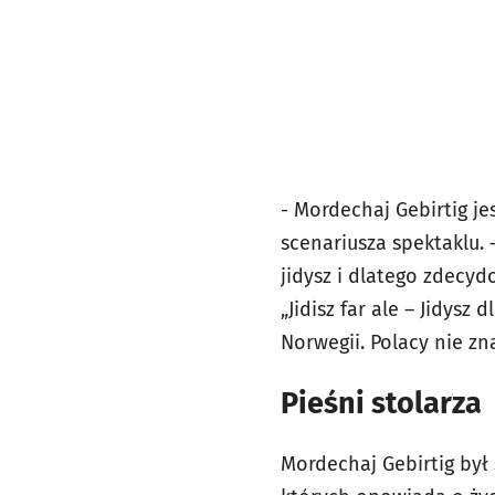
- Mordechaj Gebirtig je
scenariusza spektaklu. 
jidysz i dlatego zdecyd
„Jidisz far ale – Jidysz
Norwegii. Polacy nie zna
Pieśni stolarza
Mordechaj Gebirtig był 