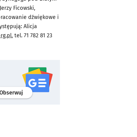
erzy Ficowski,
opracowanie dźwiękowe i
stępują: Alicja
rg.pl
, tel. 71 782 81 23
profil
google news
serwisu wroclaw.pl
Obserwuj