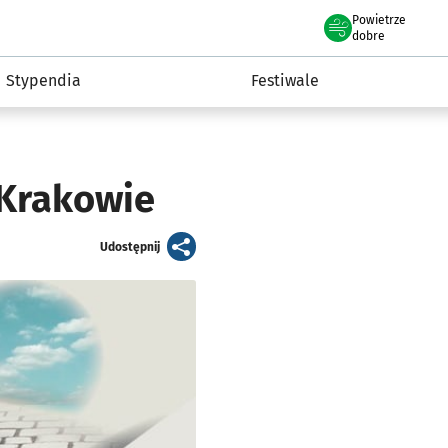
Powietrze
we Wrocławiu
Kultura
dobre
Stypendia
Festiwale
 Krakowie
artykuł
Udostępnij