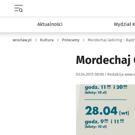
Menu główne portalu wroclaw.pl
Aktualności
Wydział K
wroclaw.pl
Kultura
Polecamy
Mordechaj Gebirtig – Bądź
Mordechaj 
Data publikacji:
Autor:
03.04.2015 00:00 |
Redakcja www.w
Kliknij, aby powiększyć