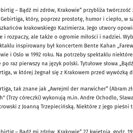
birtig – Bądź mi zdrów, Krakowie” przybliża twórczość
Gebirtiga, który, poprzez prostotę, humor i ciepło, w 
szkańców krakowskiego Kazimierza. Jego utwory opowi
 i rozpaczy, ale także o ogromie miłości i nadziei. W
taklu inspirowany był koncertem Bente Kahan „Farewe
wie i Oslo w 1992 roku. Na potrzeby spektaklu niektóre
 po raz pierwszy na język polski. Tytułowe słowa „Bąd
rtiga, w której żegnał się z Krakowem przed wywózką d
tiga, tak znane jak „Awrejml der marwicher” (Abram zło
ech" (Trzy córeczki) wykonują m.in. Andre Ochodlo, Sław
rowski z Joanną Trzepiecińską. Niektóre z jego pieśni 
birtig – Bądź mi zdrów, Krakowie” 27 kwietnia, godz. 1