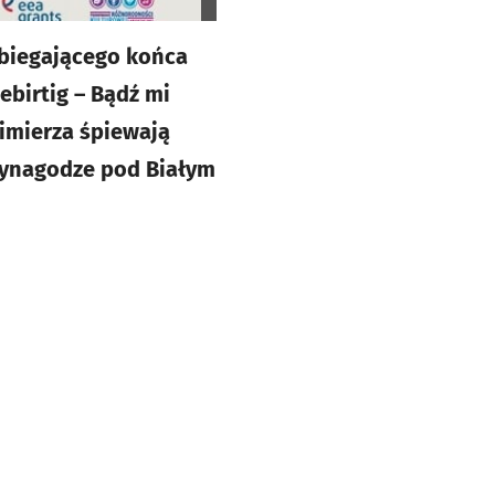
obiegającego końca
Gebirtig – Bądź mi
zimierza śpiewają
Synagodze pod Białym