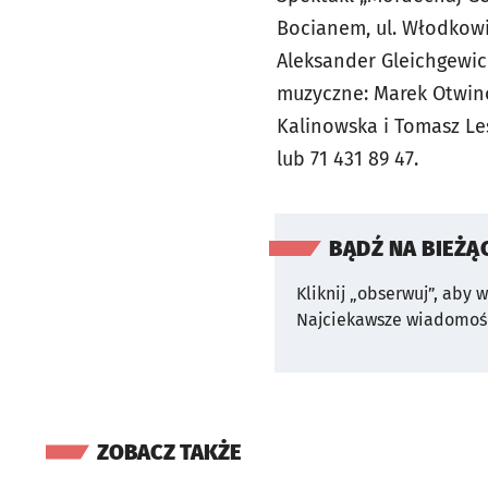
Bocianem, ul. Włodkowic
Aleksander Gleichgewic
muzyczne: Marek Otwinow
Kalinowska i Tomasz Les
lub 71 431 89 47.
BĄDŹ NA BIEŻĄ
Kliknij „obserwuj”, aby 
Najciekawsze wiadomośc
ZOBACZ TAKŻE