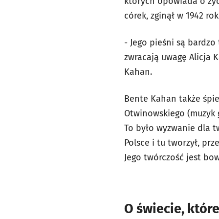
których opowiada o życi
córek, zginął w 1942 ro
- Jego pieśni są bardzo
zwracają uwagę Alicja 
Kahan.
Bente Kahan także śpie
Otwinowskiego (muzyk g
To było wyzwanie dla t
Polsce i tu tworzył, pr
Jego twórczość jest bow
O świecie, któr