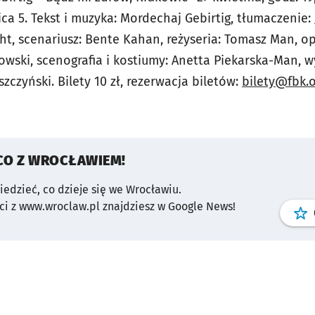
a 5. Tekst i muzyka: Mordechaj Gebirtig, tłumaczenie: J
ht, scenariusz: Bente Kahan, reżyseria: Tomasz Man, 
ski, scenografia i kostiumy: Anetta Piekarska-Man, wy
zczyński. Bilety 10 zł, rezerwacja biletów:
bilety@fbk.o
CO Z WROCŁAWIEM!
wiedzieć, co dzieje się we Wrocławiu.
i z www.wroclaw.pl znajdziesz w Google News!