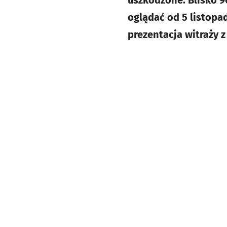
uszkodzone. Blisko 9
oglądać od 5 listop
prezentacja witraży 