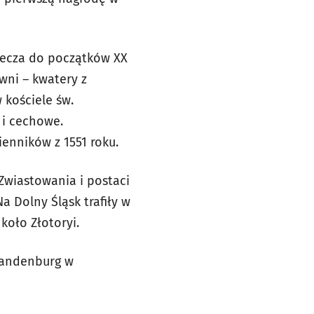
iecza do początków XX
wni – kwatery z
 kościele św.
 i cechowe.
enników z 1551 roku.
Zwiastowania i postaci
a Dolny Śląsk trafiły w
koło Złotoryi.
randenburg w