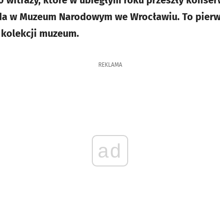
0 witraży, które w ubiegłym roku przeszły konse
ada w Muzeum Narodowym we Wrocławiu. To pierw
z kolekcji muzeum.
REKLAMA
ad