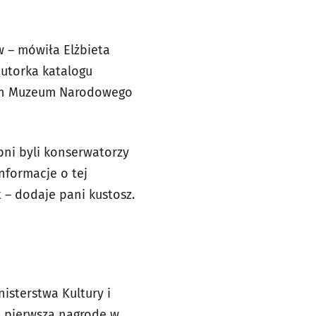
w – mówiła Elżbieta
autorka katalogu
rach Muzeum Narodowego
bni byli konserwatorzy
nformacje o tej
t – dodaje pani kustosz.
isterstwa Kultury i
 pierwszą nagrodę w