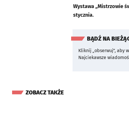
Wystawa „Mistrzowie św
stycznia.
BĄDŹ NA BIEŻĄ
Kliknij „obserwuj”, aby 
Najciekawsze wiadomośc
ZOBACZ TAKŻE