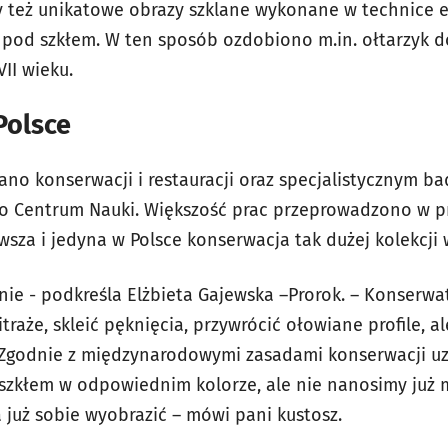
też unikatowe obrazy szklane wykonane w technice eg
 pod szkłem. W ten sposób ozdobiono m.in. ołtarzyk d
II wieku.
Polsce
no konserwacji i restauracji oraz specjalistycznym ba
 Centrum Nauki. Większość prac przeprowadzono w pr
rwsza i jedyna w Polsce konserwacja tak dużej kolekcji w
anie - podkreśla Elżbieta Gajewska –Prorok. – Konserw
witraże, skleić pęknięcia, przywrócić ołowiane profile,
. Zgodnie z międzynarodowymi zasadami konserwacji u
 szkłem w odpowiednim kolorze, ale nie nanosimy już 
a już sobie wyobrazić – mówi pani kustosz.