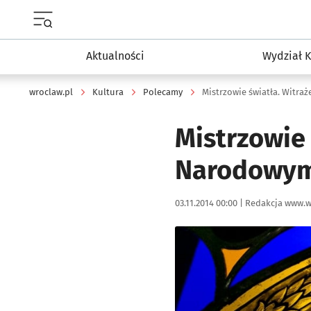
Menu główne portalu wroclaw.pl
Aktualności
Wydział K
wroclaw.pl
Kultura
Polecamy
Mistrzowie światła. Witr
Mistrzowie
Narodowym
Data publikacji:
Autor:
03.11.2014 00:00 |
Redakcja www.w
Kliknij, aby powiększyć