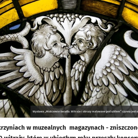
Wystawa „Mistrzowie światła. Witraże i obrazy malowane pod szkłem” czynna jest od
skrzyniach w muzealnych magazynach - zniszczone