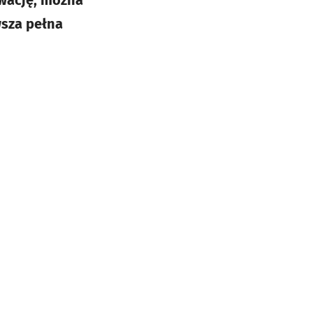
rwację, można
sza pełna