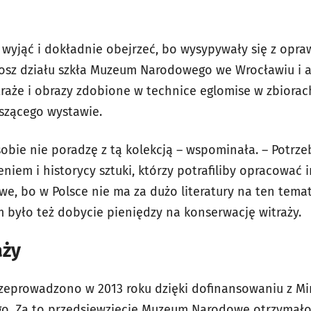
 wyjąć i dokładnie obejrzeć, bo wysypywały się z opra
tosz działu szkła Muzeum Narodowego we Wrocławiu i 
itraże i obrazy zdobione w technice eglomise w zbio
szącego wystawie.
obie nie poradzę z tą kolekcją – wspominała. – Potrze
iem i historycy sztuki, którzy potrafiliby opracować i
atwe, bo w Polsce nie ma za dużo literatury na ten tema
było też dobycie pieniędzy na konserwację witraży.
aży
zeprowadzono w 2013 roku dzięki dofinansowaniu z Min
o. Za to przedsięwzięcie Muzeum Narodowe otrzymało