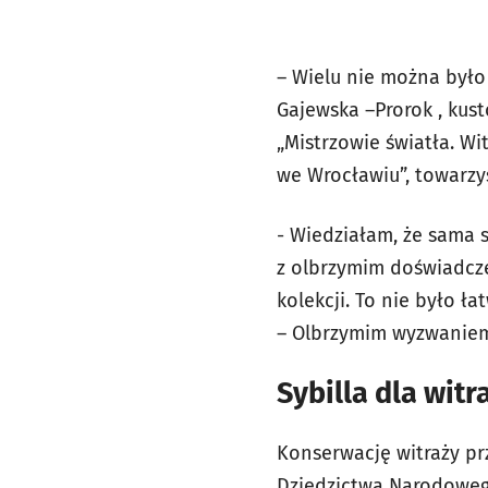
– Wielu nie można było
Gajewska –Prorok , kus
„Mistrzowie światła. W
we Wrocławiu”, towarzy
- Wiedziałam, że sama s
z olbrzymim doświadczen
kolekcji. To nie było ł
– Olbrzymim wyzwaniem 
Sybilla dla witr
Konserwację witraży pr
Dziedzictwa Narodoweg