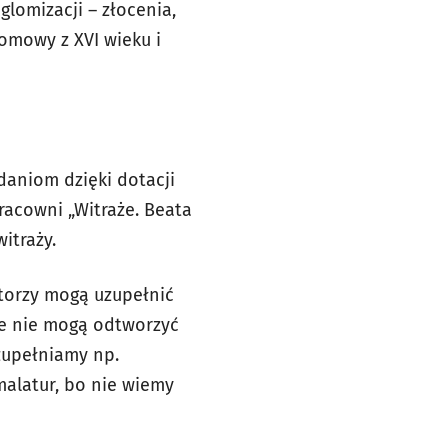
lomizacji – złocenia,
omowy z XVI wieku i
daniom dzięki dotacji
acowni „Witraże. Beata
itraży.
atorzy mogą uzupełnić
 ale nie mogą odtworzyć
zupełniamy np.
malatur, bo nie wiemy