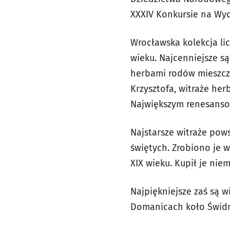
XXXIV Konkursie na Wyd
Wrocławska kolekcja li
wieku. Najcenniejsze są
herbami rodów mieszcza
Krzysztofa, witraże her
Największym renesansow
Najstarsze witraże pow
świętych. Zrobiono je w
XIX wieku. Kupił je nie
Najpiękniejsze zaś są 
Domanicach koło Świdn