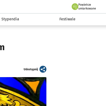
Powietrze
we Wrocławiu
Kultura
umiarkowane
Stypendia
Festiwale
um
artykuł
Udostępnij