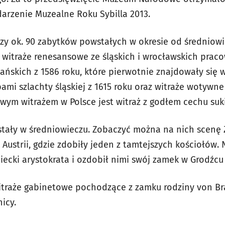
arzenie Muzealne Roku Sybilla 2013.
czy ok. 90 zabytków powstałych w okresie od średniow
 witraże renesansowe ze śląskich i wrocławskich praco
ńskich z 1586 roku, które pierwotnie znajdowały się w
bami szlachty śląskiej z 1615 roku oraz witraże wotywne
ym witrażem w Polsce jest witraż z godłem cechu suki
stały w średniowieczu. Zobaczyć można na nich scenę 
 Austrii, gdzie zdobiły jeden z tamtejszych kościołów. N
miecki arystokrata i ozdobił nimi swój zamek w Grodźcu 
witraże gabinetowe pochodzące z zamku rodziny von B
icy.