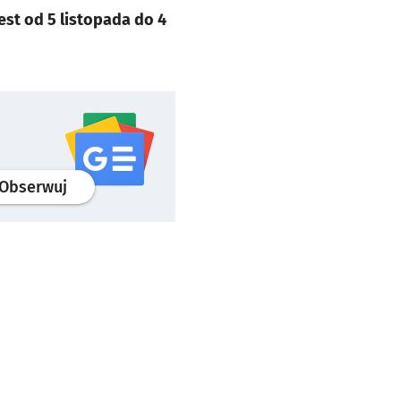
est od 5 listopada do 4
profil
google news
serwisu wroclaw.pl
Obserwuj