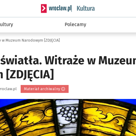
Serwis informacyjny wroclaw.pl podserwis: 
ultury
Polecamy
aże w Muzeum Narodowym [ZDJĘCIA]
 światła. Witraże w Muze
 [ZDJĘCIA]
roclaw.pl
Materiał archiwalny