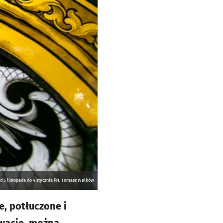
 5 listopada do 4 stycznia fot. Tomasz Walków
, potłuczone i