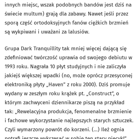
innych miejsc, wszak podobnych bandów jest dziś na
świecie multum) grają dla zabawy. Nawet jeśli przez
sporą część ortodoksyjnych fanów ciężkich brzmień
są wykpiwani i uważani za lalusiów.
Grupa Dark Tranquillity tak mniej więcej dającą się
zdefiniować twórczość uprawia od swojego debiutu w
1993 roku. Nagrała 10 płyt studyjnych i nie zaliczyła
jakiejś większej wpadki (no, może oprócz przesyconej
elektroniką płyty „Haven” z roku 2000). Dziś promuje
wydany w zeszłym roku krążek pt. „Construct”, o
którym zachwyceni dziennikarze piszą na przykład
tak: „Rewelacyjna produkcja, fenomenalne brzmienie
i fachowe wykorzystanie najlepszych starych sztuczek.
Czyli wymarzony powrót do korzeni. (…) Ileż ognia
potrafi jeszcze wykrzesać w sobie ten stary piecyk!”