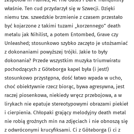
właśnie. Ten cud przydarzył się w Szwecji. Dzięki
niemu tzw. szwedzkie brzmienie z czasem przestało
być kojarzone z takimi tuzami „korzennego” death
metalu jak Nihilist, a potem Entombed, Grave czy
Unleashed; stosunkowo szybko zaczęto je utożsamiać
z dokonaniami powyższej trójki. Jakie to były
dokonania? Przede wszystkim muzyka triumwiratu
pochodzących z Göteborga kapel była (i jest!)
stosunkowo przystępna, dość łatwo wpada w ucho,
choć obiektywnie rzecz biorąc, bywa agresywna, jest
raczej piosenkowa, niekiedy wręcz przebojowa, a w
lirykach nie epatuje stereotypowymi obrazami piekieł
i cierpienia. Chłopaki grający melodyjny death metal
nie robią groźnych min na zdjęciach i nie obnoszą się
z odwróconymi krucyfiksami. Ci z Göteborga (i ci z