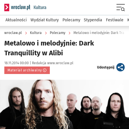
Serwis informacyjny wroclaw.pl podserwis: Kultura
Menu
Aktualności
Wydział Kultury
Polecamy
Stypendia
Festiwale
wroclaw.pl
Kultura
Polecamy
Metalowo i melodyjnie: Dark Tranqui
Metalowo i melodyjnie: Dark
Tranquillity w Alibi
Data publikacji:
Autor:
18.11.2014 00:00 |
Redakcja www.wroclaw.pl
artykuł
Udostępnij
Materiał archiwalny
Kliknij, aby powiększyć