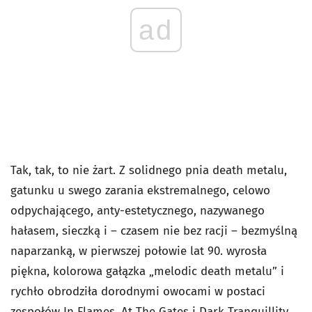
ad
Tak, tak, to nie żart. Z solidnego pnia death metalu,
gatunku u swego zarania ekstremalnego, celowo
odpychającego, anty-estetycznego, nazywanego
hałasem, sieczką i – czasem nie bez racji – bezmyślną
naparzanką, w pierwszej połowie lat 90. wyrosła
piękna, kolorowa gałązka „melodic death metalu” i
rychło obrodziła dorodnymi owocami w postaci
zespołów In Flames, At The Gates i Dark Tranquillity