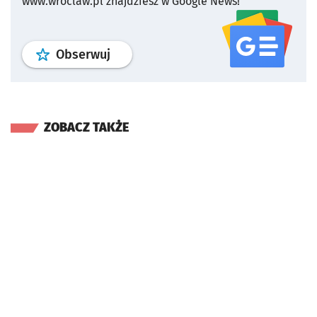
www.wroclaw.pl znajdziesz w Google News!
profil
google news
serwisu wroclaw
Obserwuj
ZOBACZ TAKŻE