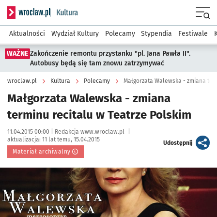
Serwis informacyjny wroclaw.pl podserwis: Kultura
Menu
Aktualności
Wydział Kultury
Polecamy
Stypendia
Festiwale
WAŻNE
Zakończenie remontu przystanku "pl. Jana Pawła II".
Autobusy będą się tam znowu zatrzymywać
wroclaw.pl
Kultura
Polecamy
Małgorzata Walewska - zmiana term
Małgorzata Walewska - zmiana
terminu recitalu w Teatrze Polskim
Data publikacji:
Autor:
11.04.2015 00:00 |
Redakcja www.wroclaw.pl
|
aktualizacja:
11 lat temu, 15.04.2015
artykuł
Udostępnij
Materiał archiwalny
Kliknij, aby powiększyć