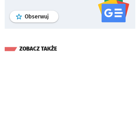
profil
google news
serwisu wroclaw
Obserwuj
ZOBACZ TAKŻE