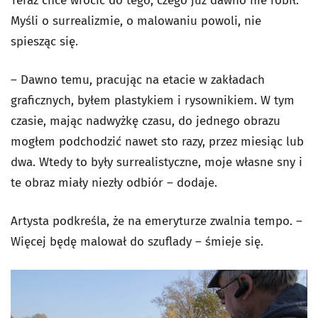
Teraz chce wrócić do tego, czego już dawno nie robił.
Myśli o surrealizmie, o malowaniu powoli, nie
spiesząc się.
– Dawno temu, pracując na etacie w zakładach
graficznych, byłem plastykiem i rysownikiem. W tym
czasie, mając nadwyżkę czasu, do jednego obrazu
mogłem podchodzić nawet sto razy, przez miesiąc lub
dwa. Wtedy to były surrealistyczne, moje własne sny i
te obraz miały niezły odbiór – dodaje.
Artysta podkreśla, że na emeryturze zwalnia tempo. –
Więcej będę malował do szuflady – śmieje się.