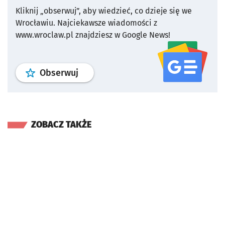
Kliknij „obserwuj”, aby wiedzieć, co dzieje się we
Wrocławiu.
Najciekawsze wiadomości z
www.wroclaw.pl znajdziesz w Google News!
profil
google news
serwisu wroclaw
Obserwuj
ZOBACZ TAKŻE