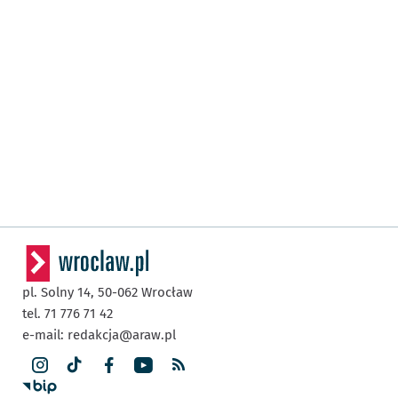
pl. Solny 14,
50-062
Wrocław
tel. 71 776 71 42
e-mail:
redakcja@araw.pl