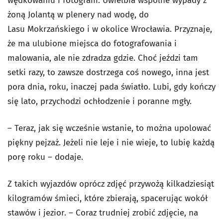
wędkowaniu i fotografii. Uwielbia wspólne wypady z
żoną Jolantą w plenery nad wodę, do
Lasu Mokrzańskiego i w okolice Wrocławia. Przyznaje,
że ma ulubione miejsca do fotografowania i
malowania, ale nie zdradza gdzie. Choć jeździ tam
setki razy, to zawsze dostrzega coś nowego, inna jest
pora dnia, roku, inaczej pada światło. Lubi, gdy kończy
się lato, przychodzi ochłodzenie i poranne mgły.
– Teraz, jak się wcześnie wstanie, to można upolować
piękny pejzaż. Jeżeli nie leje i nie wieje, to lubię każdą
porę roku – dodaje.
Z takich wyjazdów oprócz zdjęć przywożą kilkadziesiąt
kilogramów śmieci, które zbierają, spacerując wokół
stawów i jezior. – Coraz trudniej zrobić zdjęcie, na