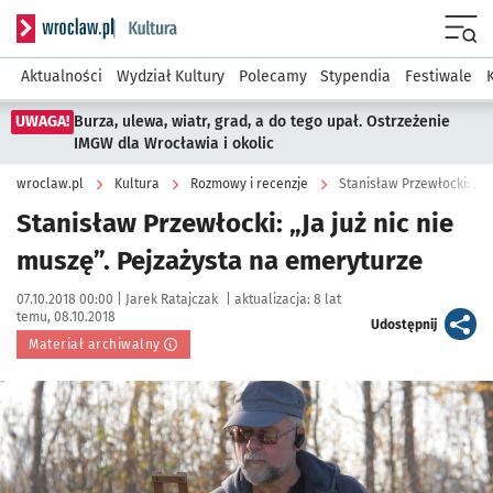
Serwis informacyjny wroclaw.pl podserwis: Kultura
Menu
Aktualności
Wydział Kultury
Polecamy
Stypendia
Festiwale
UWAGA!
Burza, ulewa, wiatr, grad, a do tego upał. Ostrzeżenie
IMGW dla Wrocławia i okolic
wroclaw.pl
Kultura
Rozmowy i recenzje
Stanisław Przewłocki: „Ja
Stanisław Przewłocki: „Ja już nic nie
muszę”. Pejzażysta na emeryturze
Data publikacji:
Autor:
07.10.2018 00:00 |
Jarek Ratajczak
|
aktualizacja:
8 lat
temu, 08.10.2018
artykuł
Udostępnij
Materiał archiwalny
Kliknij, aby powiększyć