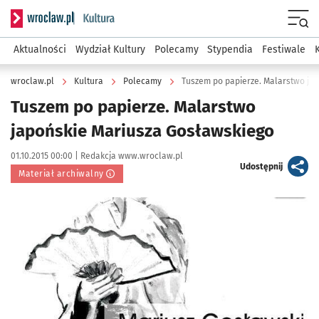
Serwis informacyjny wroclaw.pl podserwis: Kultura
Menu
Aktualności
Wydział Kultury
Polecamy
Stypendia
Festiwale
wroclaw.pl
Kultura
Polecamy
Tuszem po papierze. Malarstwo ja
Tuszem po papierze. Malarstwo
japońskie Mariusza Gosławskiego
Data publikacji:
Autor:
01.10.2015 00:00 |
Redakcja www.wroclaw.pl
artykuł
Udostępnij
Materiał archiwalny
Kliknij, aby powiększyć