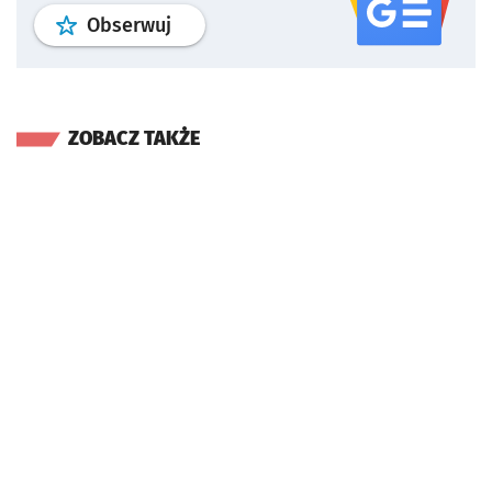
profil
google news
serwisu wroclaw
Obserwuj
ZOBACZ TAKŻE