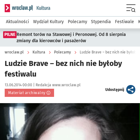
Serwis informacyjny wroclaw.pl podserwis: Kultura
Menu
Aktualności
Wydział Kultury
Polecamy
Stypendia
Festiwale
PILNE
Remont torów na Stawowej i Peronowej. Od 8 sierpnia
zmiany dla kierowców i pasażerów
wroclaw.pl
Kultura
Polecamy
Ludzie Brave – bez nich nie byłoby 
Ludzie Brave – bez nich nie byłoby
festiwalu
Data publikacji:
Autor:
13.06.2014 00:00 |
Redakcja www.wroclaw.pl
artykuł
Udostępnij
Materiał archiwalny
Kliknij, aby powiększyć