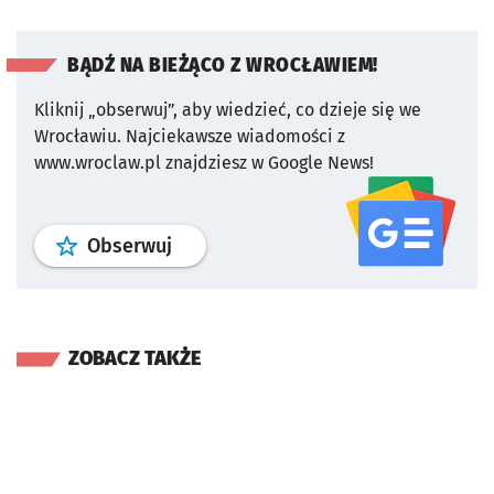
BĄDŹ NA BIEŻĄCO Z WROCŁAWIEM!
Kliknij „obserwuj”, aby wiedzieć, co dzieje się we
Wrocławiu.
Najciekawsze wiadomości z
www.wroclaw.pl znajdziesz w Google News!
profil
google news
serwisu wroclaw
Obserwuj
ZOBACZ TAKŻE