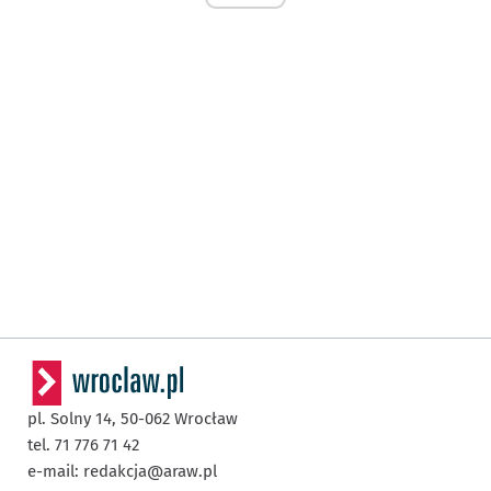
pl. Solny 14,
50-062
Wrocław
tel. 71 776 71 42
e-mail:
redakcja@araw.pl