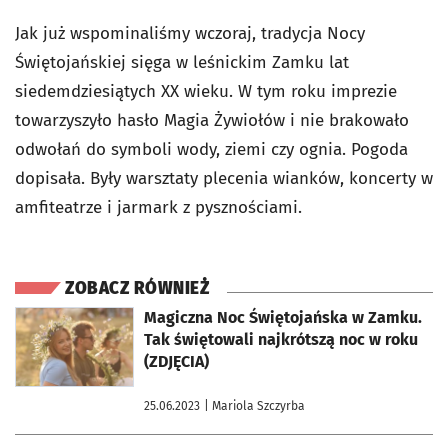
Jak już wspominaliśmy wczoraj, tradycja Nocy
Świętojańskiej sięga w leśnickim Zamku lat
siedemdziesiątych XX wieku. W tym roku imprezie
towarzyszyło hasło Magia Żywiołów i nie brakowało
odwołań do symboli wody, ziemi czy ognia. Pogoda
dopisała. Były warsztaty plecenia wianków, koncerty w
amfiteatrze i jarmark z pysznościami.
ZOBACZ RÓWNIEŻ
otworzy się w nowej karcie
Magiczna Noc Świętojańska w Zamku.
Tak świętowali najkrótszą noc w roku
(ZDJĘCIA)
25.06.2023
| Mariola Szczyrba