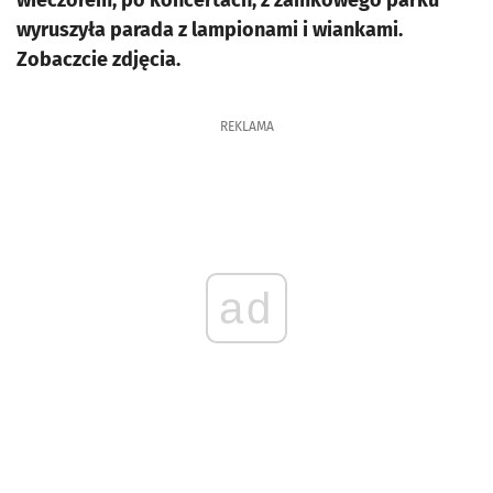
wieczorem, po koncertach, z zamkowego parku
wyruszyła parada z lampionami i wiankami.
Zobaczcie zdjęcia.
REKLAMA
ad