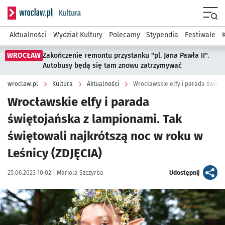
Serwis informacyjny wroclaw.pl podserwis: Kultura
Menu
Aktualności
Wydział Kultury
Polecamy
Stypendia
Festiwale
WROCŁAW
Zakończenie remontu przystanku "pl. Jana Pawła II".
Autobusy będą się tam znowu zatrzymywać
wroclaw.pl
Kultura
Aktualności
Wrocławskie elfy i parada
świętojańska z lampionami. Tak
świętowali najkrótszą noc w roku w
Leśnicy (ZDJĘCIA)
Data publikacji:
Autor:
artykuł
25.06.2023 10:02 |
Mariola Szczyrba
Udostępnij
Kliknij, aby zobaczyć galerię