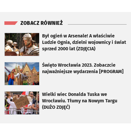
ZOBACZ RÓWNIEŻ
otworzy się w nowej karcie
Był ogień w Arsenale! A właściwie
Ludzie Ognia, dzielni wojownicy i świat
sprzed 2000 lat (ZDJĘCIA)
otworzy się w nowej karcie
Święto Wrocławia 2023. Zobaczcie
najważniejsze wydarzenia [PROGRAM]
otworzy się w nowej karcie
Wielki wiec Donalda Tuska we
Wrocławiu. Tłumy na Nowym Targu
(DUŻO ZDJĘĆ)