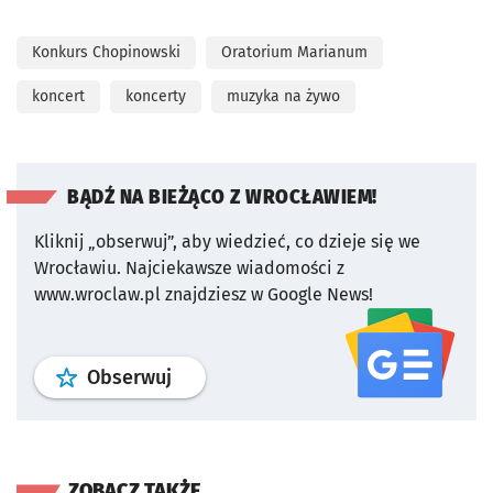
Konkurs Chopinowski
Oratorium Marianum
koncert
koncerty
muzyka na żywo
BĄDŹ NA BIEŻĄCO Z WROCŁAWIEM!
Kliknij „obserwuj”, aby wiedzieć, co dzieje się we
Wrocławiu.
Najciekawsze wiadomości z
www.wroclaw.pl znajdziesz w Google News!
profil
google news
serwisu wroclaw
Obserwuj
ZOBACZ TAKŻE