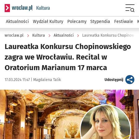
Serwis informacyjny wroclaw.pl podserwis: Kultura
Menu
Aktualności
Wydział Kultury
Polecamy
Stypendia
Festiwale
wroclaw.pl
Kultura
Aktualności
Laureatka Konkursu Chopinowskiego
zagra we Wrocławiu. Recital w
Oratorium Marianum 17 marca
Data publikacji:
Autor:
artykuł
17.03.2024 11:47 |
Magdalena Talik
Udostępnij
Kliknij, aby powiększyć