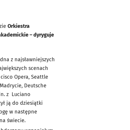
zie
Orkiestra
 akademickie – dyryguje
jedna z najsławniejszych
ajwiększych scenach
cisco Opera, Seattle
 Madrycie, Deutsche
in. z Luciano
zył ją do dziesiątki
drogę w następne
na świecie.