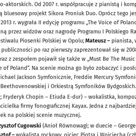
-aktorskich. Od 2007 r. współpracuje z pianistą i ko
ą bluesowy projekt Sikora Proniuk Duo. Oprócz tego je
2013 r. wygrała II edycję programu „The Voice of Pola
ą przez widzów oraz nagrodę Programu I Polskiego Ra
stiwalu Piosenki Polskiej w Opolu;
Mateusz
–
pianista, 
j publiczności po raz pierwszy zaprezentował się w 20
wraz z zespołem pojawił się także w „Must Be The Music
ce of Poland”. Na scenie można go było zobaczyć i pos
 Michael Jackson Symfonicznie, Freddie Mercury Symfoni
 Beethovenowskiej i Orkiestrą Symfoników Bydgoskich
i; Fryderyk Chopin – Etiuda E-dur) – wokalistka, kompo
icielka firmy fonograficznej Kayax. Jedna z najbardzi
ek na polskiej scenie muzycznej.
rzysztof Cugowski
(Anioł Równowagi; w duecie – George
sztof –
wokalista rockowy, ojciec Piotra i Wojciecha (c