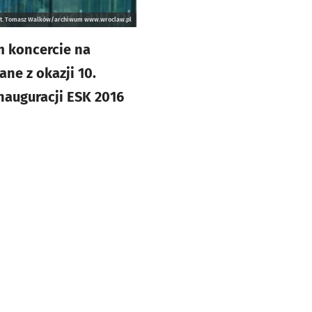
ot. Tomasz Walków/archiwum www.wroclaw.pl
m koncercie na
ne z okazji 10.
inauguracji ESK 2016