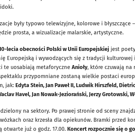
idoki.
izacje były typowo telewizyjne, kolorowe i błyszczące 
dzie prosta, a wizualizacje malarskie, artystyczne.
 10-lecia obecności Polski w Unii Europejskiej
jest poet
ę Europejską i wywodzących się z tradycji kulturowej i 
i te uosabiają metaforyczne
Anioły
, które czuwają na
spektaklu przypomniane zostaną wielkie postaci europ
m, jak:
Edyta Stein, Jan Paweł II, Ludwik Hirszfeld, Dietr
aclav Havel, Jan Nowak-Jeziorański, Jerzy Grotowski, 
dzielony na sektory. Po prawej stronie od sceny znajdz
wózkach oraz krzesła dla opiekunów. Bramki przed k
 otwarte już o godz. 17.00.
Koncert rozpocznie się o go