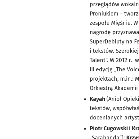
przeglądów wokalno
Proniukiem – tworz
zespołu Mięśnie. W 
nagrodę przyznawan
SuperDebiuty na Fe
i tekstów. Szerokie
Talent”. W 2012 r. 
III edycję „The Voi
projektach, m.in.:
Orkiestrą Akademii
Kayah
(Anioł Opiek
tekstów, współwłaśc
docenianych artyst
Piotr Cugowski i K
„Sarabanda”):
Krzy