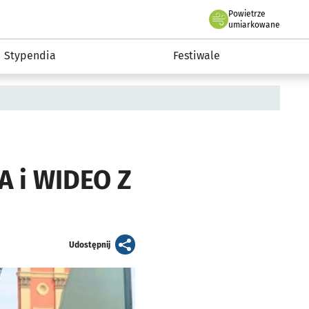
Powietrze
we Wrocławiu
Kultura
umiarkowane
Stypendia
Festiwale
A i WIDEO Z
artykuł
Udostępnij