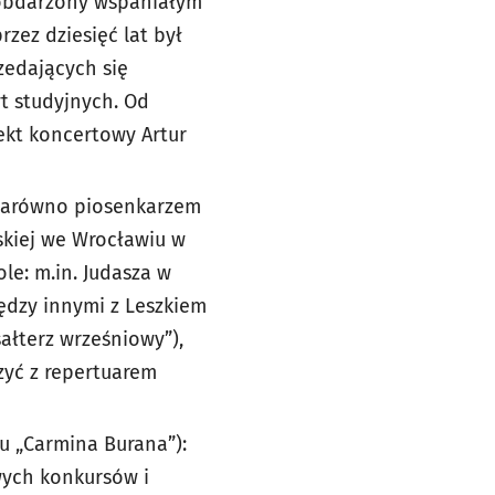
a, obdarzony wspaniałym
zez dziesięć lat był
zedających się
yt studyjnych. Od
jekt koncertowy Artur
t zarówno piosenkarzem
rskiej we Wrocławiu w
ole: m.in. Judasza w
iędzy innymi z Leszkiem
ałterz wrześniowy”),
rzyć z repertuarem
u „Carmina Burana”):
wych konkursów i