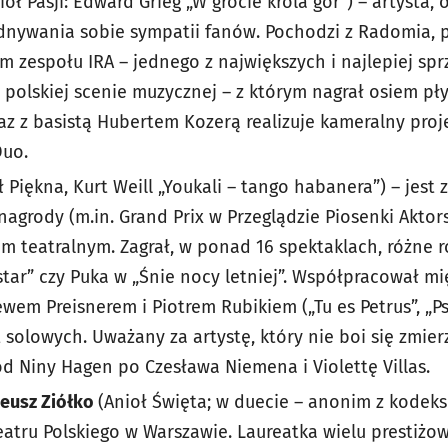
ioł Pasji: Edward Grieg „W grocie króla gór”) – artyst
dnywania sobie sympatii fanów. Pochodzi z Radomia, pr
m zespołu IRA – jednego z największych i najlepiej spr
 polskiej scenie muzycznej – z którym nagrał osiem pł
raz z basistą Hubertem Kozerą realizuje kameralny pro
Duo.
ł Piękna, Kurt Weill „Youkali – tango habanera”) – jes
nagrody (m.in. Grand Prix w Przeglądzie Piosenki Akto
orem teatralnym. Zagrał, w ponad 16 spektaklach, różne r
star” czy Puka w „Śnie nocy letniej”. Współpracował m
wem Preisnerem i Piotrem Rubikiem („Tu es Petrus”, „Ps
t solowych. Uważany za artystę, który nie boi się zmie
od Niny Hagen po Czesława Niemena i Violettę Villas.
teusz Ziółko
(Anioł Święta; w duecie – anonim z kodeks
eatru Polskiego w Warszawie. Laureatka wielu prestiżo