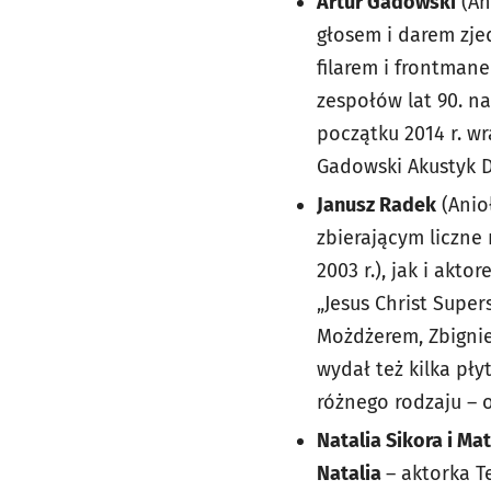
Artur Gadowski
(An
głosem i darem zje
filarem i frontmane
zespołów lat 90. na
początku 2014 r. w
Gadowski Akustyk 
Janusz Radek
(Anio
zbierającym liczne 
2003 r.), jak i akt
„Jesus Christ Super
Możdżerem, Zbignie
wydał też kilka pły
różnego rodzaju – 
Natalia Sikora i Ma
Natalia
– aktorka T