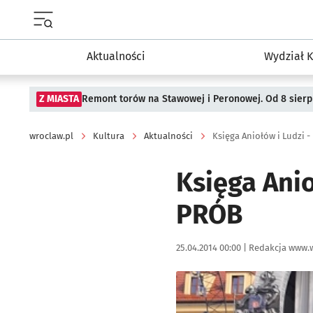
Menu główne portalu wroclaw.pl
Aktualności
Wydział K
Z MIASTA
Remont torów na Stawowej i Peronowej. Od 8 sier
wroclaw.pl
Kultura
Aktualności
Księga Aniołów i Ludzi 
Księga Anio
PRÓB
Data publikacji:
Autor:
25.04.2014 00:00 |
Redakcja www.w
Kliknij, aby powiększyć