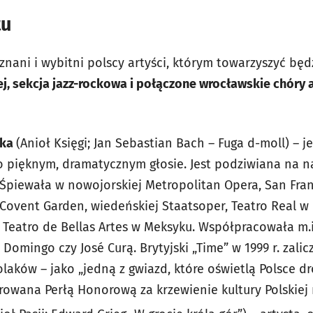
tu
ani i wybitni polscy artyści, którym towarzyszyć będ
ej, sekcja jazz-rockowa i połączone wrocławskie chóry
ska
(Anioł Księgi; Jan Sebastian Bach – Fuga d-moll) – 
 pięknym, dramatycznym głosie. Jest podziwiana na n
Śpiewała w nowojorskiej Metropolitan Opera, San Fran
 Covent Garden, wiedeńskiej Staatsoper, Teatro Real w
y Teatro de Bellas Artes w Meksyku. Współpracowała m.
do Domingo czy
José
Curą. Brytyjski „Time” w 1999 r. zalic
olaków – jako „jedną z gwiazd, które oświetlą Polsce 
orowana Perłą Honorową za krzewienie kultury Polskiej 