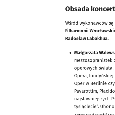
Obsada koncer
Wśród wykonawców są zn
Filharmonii Wrocławski
Radosław Labakhua.
Małgorzata Walew
mezzosopranistek o
operowych świata. 
Opera, londyńskiej
Oper w Berlinie cz
Pavarottim, Placi
najsławniejszych P
tysiąclecie”. Uhon