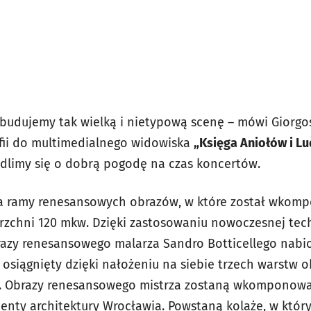
 budujemy tak wielką i nietypową scenę – mówi Giorgos
fii do multimedialnego widowiska
„Księga Aniołów i Lu
dlimy się o dobrą pogodę na czas koncertów.
a ramy renesansowych obrazów, w które został wkom
zchni 120 mkw. Dzięki zastosowaniu nowoczesnej tec
azy renesansowego malarza Sandro Botticellego nabi
e osiągnięty dzięki nałożeniu na siebie trzech warstw
ów. Obrazy renesansowego mistrza zostaną wkomponowa
enty architektury Wrocławia. Powstaną kolaże, w któr