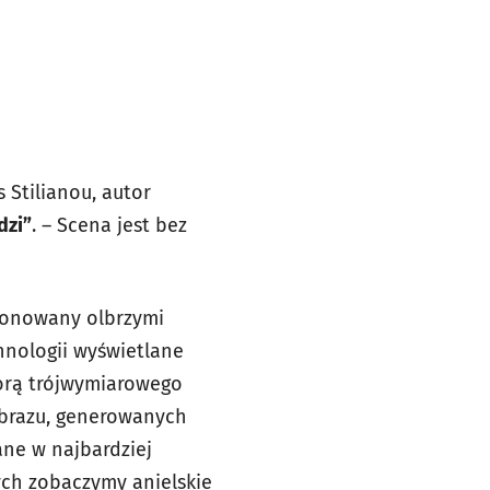
 Stilianou, autor
dzi”
. – Scena jest bez
ponowany olbrzymi
hnologii wyświetlane
orą trójwymiarowego
 obrazu, generowanych
ne w najbardziej
ych zobaczymy anielskie