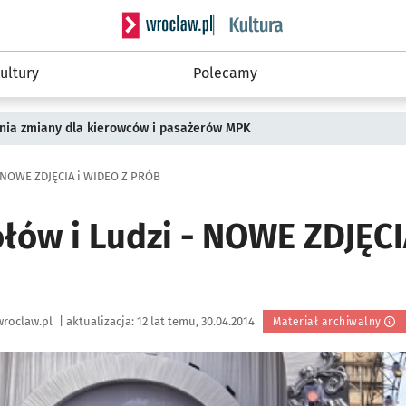
Serwis informacyjny wroclaw.pl podserwis: 
ultury
Polecamy
pnia zmiany dla kierowców i pasażerów MPK
- NOWE ZDJĘCIA i WIDEO Z PRÓB
łów i Ludzi - NOWE ZDJĘCI
roclaw.pl
|
aktualizacja:
12 lat temu, 30.04.2014
Materiał archiwalny