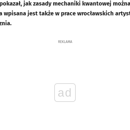
) pokazał, jak zasady mechaniki kwantowej moż
cja wpisana jest także w prace wrocławskich arty
znia.
REKLAMA
ad