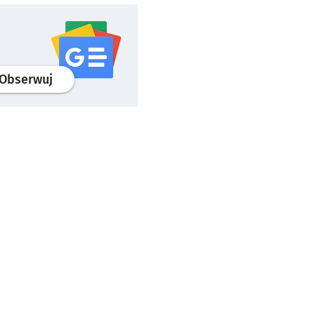
profil
google news
serwisu wroclaw.pl
Obserwuj