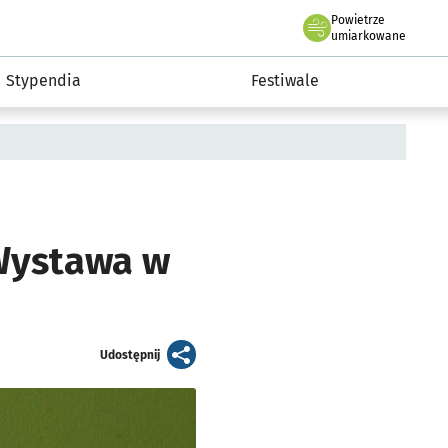
Powietrze
we Wrocławiu
Kultura
umiarkowane
Stypendia
Festiwale
 Wystawa w
artykuł
Udostępnij