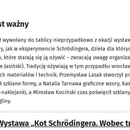
st ważny
 wywołany do tablicy nieprzypadkowo z okazji wystawy 
dy, jak w eksperymencie Schrödingera, dzieła dla który
, które starają się ją ożywić – zwracają uwagę organiz
w Jasiński). Tradycję ożywiają w tym przypadku wrocław
ych materiałów i technik. Przemysław Lasak stworzył p
ł szklane formy, a Natalia Tarnawa graficzne wzory, Ka
naklejanki, a Mirosław Kociński czas poświęcił szkla
liny.
Wystawa „Kot Schrödingera. Wobec tr