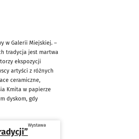
w Galerii Miejskiej. –
ch tradycja jest martwa
atorzy ekspozycji
scy artyści z różnych
race ceramiczne,
sia Kmita w papierze
nym dyskom, gdy
Wystawa
adycji”