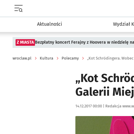
Menu główne portalu wroclaw.pl
Aktualności
Wydział K
Z MIASTA
Bezpłatny koncert Ferajny z Hoovera w niedzielę n
wroclaw.pl
Kultura
Polecamy
„Kot Schrödingera. Wobec t
„Kot Schrö
Galerii Mie
Data publikacji:
Autor:
14.12.2017 00:00 |
Redakcja www.w
Kliknij, aby powiększyć