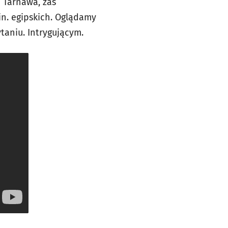
 Tarnawa, zaś
in. egipskich. Oglądamy
aniu. Intrygującym.