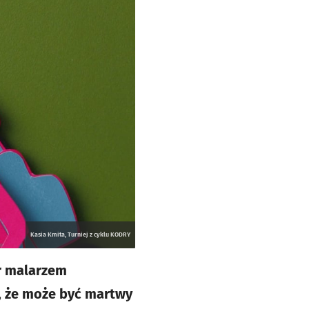
Kasia Kmita, Turniej z cyklu KODRY
r malarzem
ł, że może być martwy