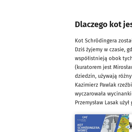
Dlaczego kot je
Kot Schrödingera został
Dziś żyjemy w czasie, g
współistnieją obok tych
(kuratorem jest Mirosła
dziedzin, używają różn
Kazimierz Pawlak rzeźbi
wyczarowała wycinanki-
Przemysław Lasak użył g