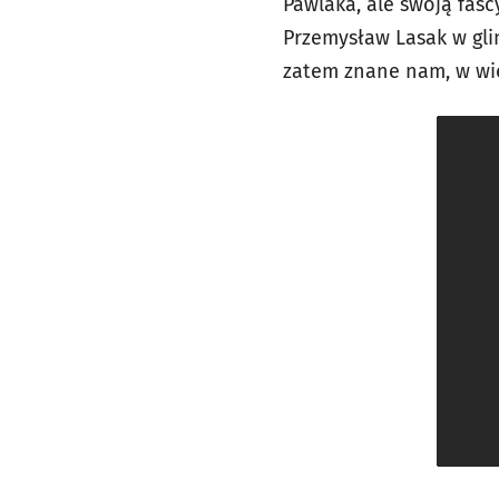
Pawlaka, ale swoją fas
Przemysław Lasak w glin
zatem znane nam, w wie