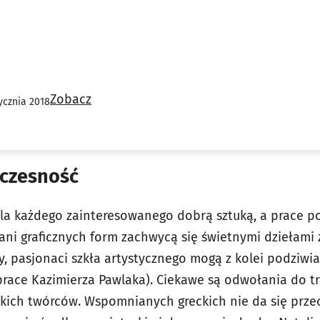
Zobacz
ycznia 2018
oczesność
la każdego zainteresowanego dobrą sztuką, a prace p
ni graficznych form zachwycą się świetnymi dziełami 
ty, pasjonaci szkła artystycznego mogą z kolei podziwi
prace Kazimierza Pawlaka). Ciekawe są odwołania do tr
ich twórców. Wspomnianych greckich nie da się przeo