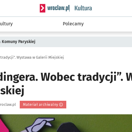
Serwis informacyjny wroclaw.pl podserwis: 
ultury
Polecamy
a Komuny Paryskiej
radycji”. Wystawa w Galerii Miejskiej
dingera. Wobec tradycji”.
jskiej
roclaw.pl
Materiał archiwalny