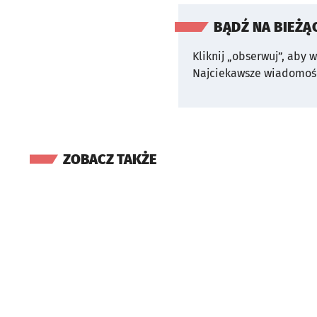
BĄDŹ NA BIEŻĄ
Kliknij „obserwuj”, aby 
Najciekawsze wiadomośc
ZOBACZ TAKŻE