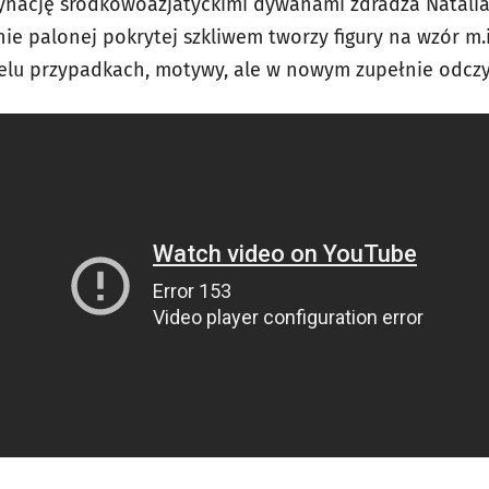
cynację środkowoazjatyckimi dywanami zdradza Natalia
ie palonej pokrytej szkliwem tworzy figury na wzór m.
lu przypadkach, motywy, ale w nowym zupełnie odczyt