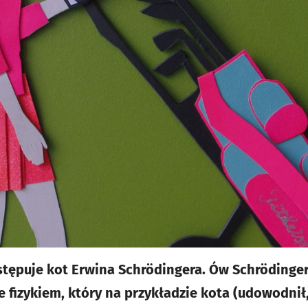
stępuje kot Erwina Schrödingera. Ów Schrödinge
le fizykiem, który na przykładzie kota (udowodni