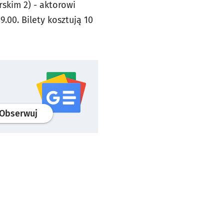
skim 2) - aktorowi
.00. Bilety kosztują 10
profil
google news
serwisu wroclaw.pl
Obserwuj