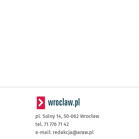
pl. Solny 14,
50-062
Wrocław
tel. 71 776 71 42
e-mail:
redakcja@araw.pl