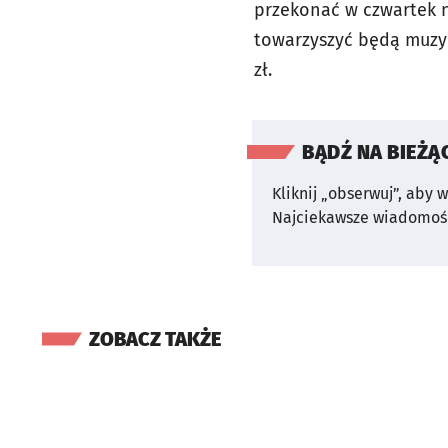
przekonać w czwartek n
towarzyszyć będą muzycy
zł.
BĄDŹ NA BIEŻĄ
Kliknij „obserwuj”, aby 
Najciekawsze wiadomośc
ZOBACZ TAKŻE