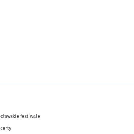
cławskie festiwale
certy