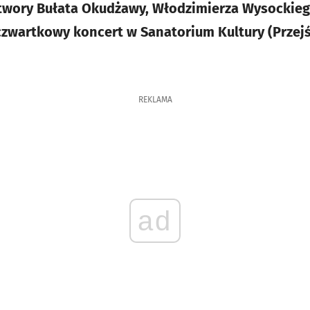
twory Bułata Okudżawy, Włodzimierza Wysockiego
zwartkowy koncert w Sanatorium Kultury (Przejś
REKLAMA
ad