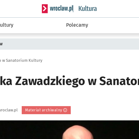
Serwis informacyjny wroclaw.pl podserwis: 
ultury
Polecamy
ów
o w Sanatorium Kultury
cka Zawadzkiego w Sanato
roclaw.pl
Materiał archiwalny