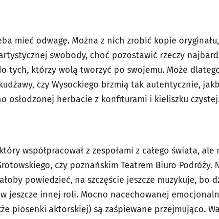
eba mieć odwagę. Można z nich zrobić kopie oryginału,
 artystycznej swobody, choć pozostawić rzeczy najbard
do tych, którzy wolą tworzyć po swojemu. Może dlatego
udżawy, czy Wysockiego brzmią tak autentycznie, jak
osłodzonej herbacie z konfiturami i kieliszku czystej
który współpracował z zespołami z całego świata, ale n
Grotowskiego, czy poznańskim Teatrem Biuro Podróży. N
ałoby powiedzieć, na szczęście jeszcze muzykuje, bo d
w jeszcze innej roli. Mocno nacechowanej emocjonalni
kże piosenki aktorskiej) są zaśpiewane przejmująco. Wa