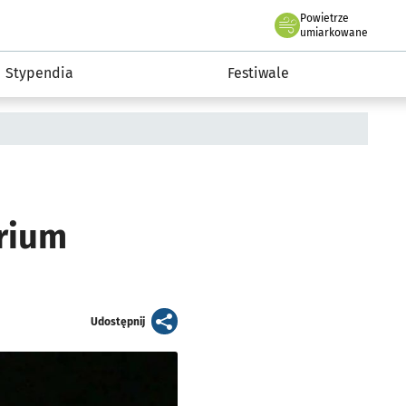
Powietrze
we Wrocławiu
Kultura
umiarkowane
Stypendia
Festiwale
rium
artykuł
Udostępnij