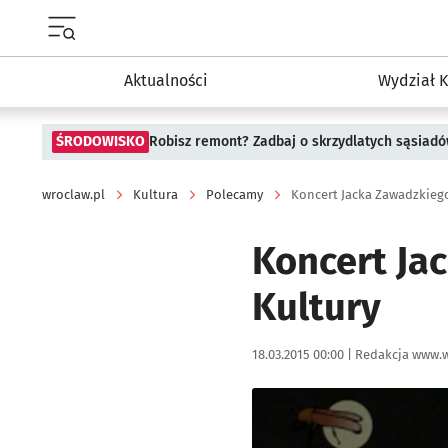
Menu główne portalu wroclaw.pl
Aktualności
Wydział K
ŚRODOWISKO
Robisz remont? Zadbaj o skrzydlatych sąsiad
wroclaw.pl
Kultura
Polecamy
Koncert Jacka Zawadzkieg
Koncert Ja
Kultury
Data publikacji:
Autor:
18.03.2015 00:00 |
Redakcja www.w
Kliknij, aby powiększyć