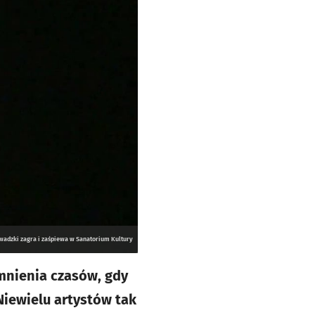
wadzki zagra i zaśpiewa w Sanatorium Kultury
mnienia czasów, gdy
Niewielu artystów tak