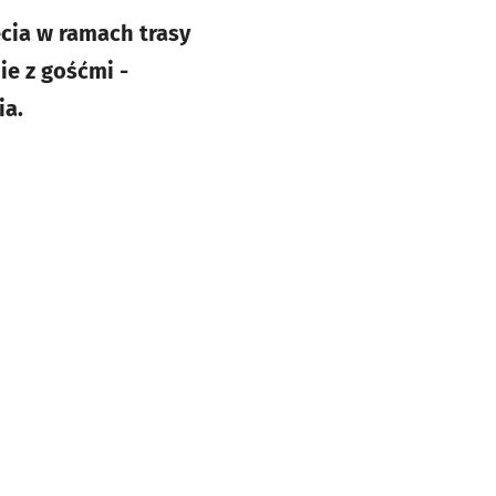
ecia w ramach trasy
ie z gośćmi -
ia.