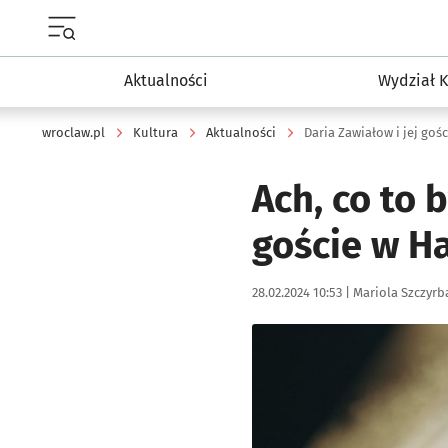
Menu główne portalu wroclaw.pl
Aktualności
Wydział K
wroclaw.pl
Kultura
Aktualności
Daria Zawiałow i jej gośc
Ach, co to 
goście w Ha
Data publikacji:
Autor:
28.02.2024 10:53 |
Mariola Szczyrb
Kliknij, aby zobaczyć galer