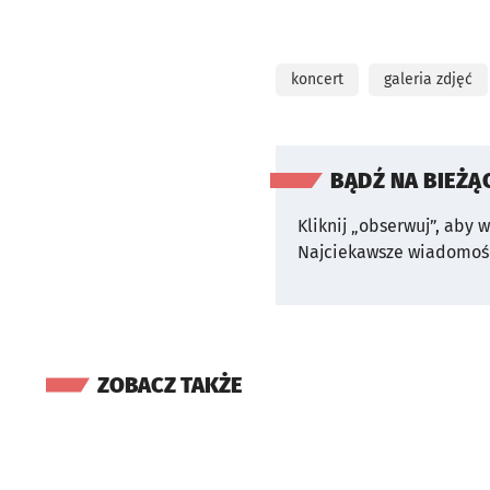
koncert
galeria zdjęć
BĄDŹ NA BIEŻĄ
Kliknij „obserwuj”, aby 
Najciekawsze wiadomośc
ZOBACZ TAKŻE