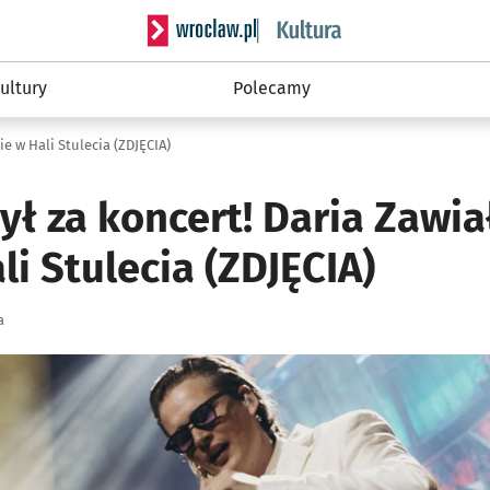
Serwis informacyjny wroclaw.pl podserwis: 
ultury
Polecamy
ie w Hali Stulecia (ZDJĘCIA)
był za koncert! Daria Zawiał
li Stulecia (ZDJĘCIA)
a
ię