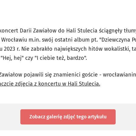
oncert Darii Zawiałow do Hali Stulecia ściągnęły tłum
Wrocławiu m.in. swój ostatni album pt. "Dziewczyna Po
 2023 r. Nie zabrakło największych hitów wokalistki, t
"Hej, hej" czy "I ciebie też, bardzo".
Zawiałow pojawili się znamienici goście - wrocławianin
czcie zdjęcia z koncertu w Hali Stulecia.
Zobacz galerię zdjęć
tego artykułu