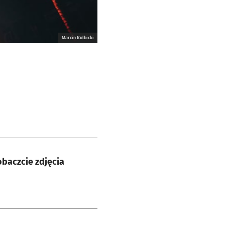
Marcin Kulbicki
obaczcie zdjęcia