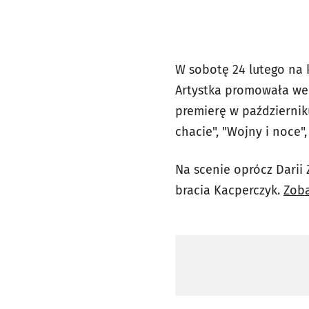
W sobotę 24 lutego na k
Artystka promowała we 
premierę w październiku
chacie", "Wojny i noce", 
Na scenie oprócz Darii 
bracia Kacperczyk.
Zoba