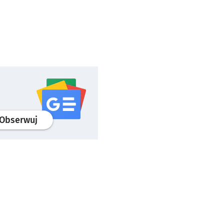
profil
google news
serwisu wroclaw.pl
Obserwuj