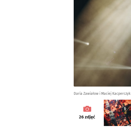
Daria Zawiałow i Maciej Kacperczyk
galeria
26
zdjęć