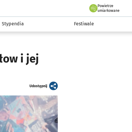
Powietrze
we Wrocławiu
Kultura
umiarkowane
Stypendia
Festiwale
ow i jej
artykuł
Udostępnij