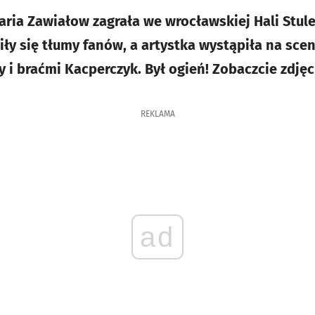
aria Zawiałow zagrała we wrocławskiej Hali Stul
iły się tłumy fanów, a artystka wystąpiła na scen
 i braćmi Kacperczyk. Był ogień! Zobaczcie zdjęc
REKLAMA
ad