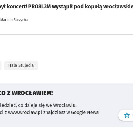
był koncert! PRO8L3M wystąpił pod kopułą wrocławskiej
 Mariola Szczyrba
Hala Stulecia
CO Z WROCŁAWIEM!
wiedzieć, co dzieje się we Wrocławiu.
i z www.wroclaw.pl znajdziesz w Google News!