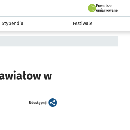
Powietrze
we Wrocławiu
Kultura
umiarkowane
Stypendia
Festiwale
Zawiałow w
artykuł
Udostępnij