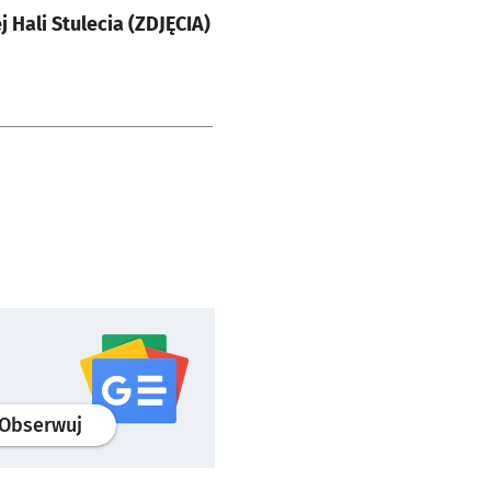
 Hali Stulecia (ZDJĘCIA)
profil
google news
serwisu wroclaw.pl
Obserwuj