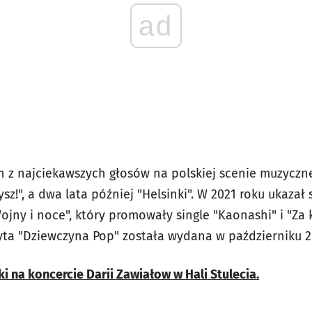
ad
n z najciekawszych głosów na polskiej scenie muzyczne
sz!", a dwa lata później "Helsinki". W 2021 roku ukazał 
Wojny i noce", który promowały single "Kaonashi" i "Za
łyta "Dziewczyna Pop" została wydana w październiku 2
ki na koncercie Darii Zawiałow w Hali Stulecia.