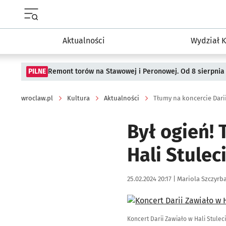
Menu główne portalu wroclaw.pl
Aktualności
Wydział K
PILNE
Remont torów na Stawowej i Peronowej. Od 8 sierpnia
wroclaw.pl
Kultura
Aktualności
Tłumy na koncercie Darii
Był ogień!
Hali Stulec
Data publikacji:
Autor:
25.02.2024 20:17 |
Mariola Szczyrb
Kliknij, aby zobaczyć galer
Koncert Darii Zawiało w Hali Stulec