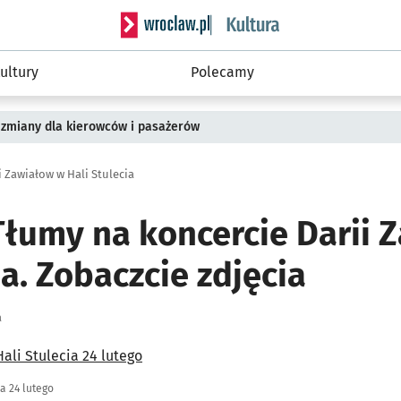
Serwis informacyjny wroclaw.pl podserwis: 
ultury
Polecamy
 zmiany dla kierowców i pasażerów
 Zawiałow w Hali Stulecia
 Tłumy na koncercie Darii 
ia. Zobaczcie zdjęcia
a
ię
ia 24 lutego