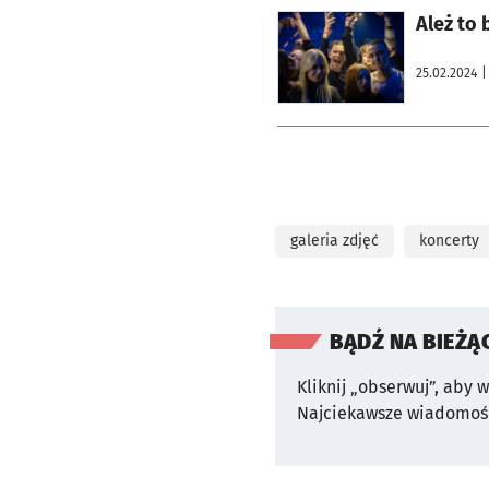
otworzy się w nowej karcie
Ależ to 
25.02.2024
|
galeria zdjęć
koncerty
BĄDŹ NA BIEŻĄ
Kliknij „obserwuj”, aby 
Najciekawsze wiadomośc