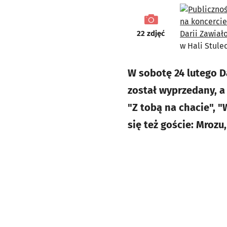
galeria
22
zdjęć
W sobotę 24 lutego D
został wyprzedany, a 
"Z tobą na chacie", "W
się też goście: Mrozu