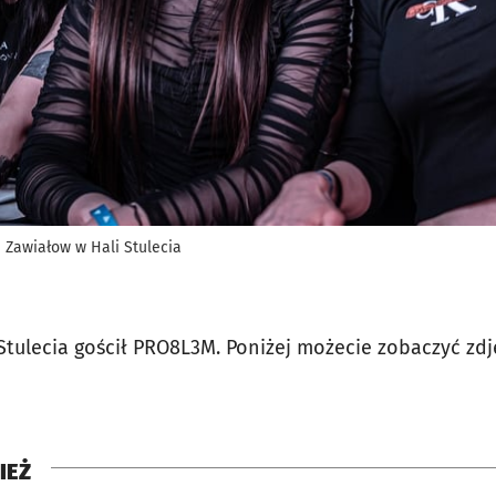
i Zawiałow w Hali Stulecia
 Stulecia gościł PRO8L3M. Poniżej możecie zobaczyć zd
IEŻ