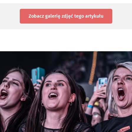
Zobacz galerię zdjęć
tego artykułu