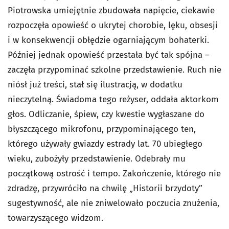
Piotrowska umiejętnie zbudowała napięcie, ciekawie
rozpoczęła opowieść o ukrytej chorobie, lęku, obsesji
i w konsekwencji obłędzie ogarniającym bohaterki.
Później jednak opowieść przestała być tak spójna –
zaczęła przypominać szkolne przedstawienie. Ruch nie
niósł już treści, stał się ilustracją, w dodatku
nieczytelną. Świadoma tego reżyser, oddała aktorkom
głos. Odliczanie, śpiew, czy kwestie wygłaszane do
błyszczącego mikrofonu, przypominającego ten,
którego używały gwiazdy estrady lat. 70 ubiegłego
wieku, zubożyły przedstawienie. Odebrały mu
początkową ostrość i tempo. Zakończenie, którego nie
zdradzę, przywróciło na chwilę „Historii brzydoty”
sugestywność, ale nie zniwelowało poczucia znużenia,
towarzyszącego widzom.