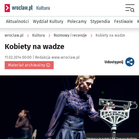
Serwis informacyjny wroclaw.pl podserwis: Kultura
Menu
Aktualności
Wydział Kultury
Polecamy
Stypendia
Festiwale
wroclaw.pl
Kultura
Rozmowy i recenzje
Kobiety na wadze
Kobiety na wadze
Data publikacji:
Autor:
11.02.2014 00:00 |
Redakcja www.wroclaw.pl
artykuł
Udostępnij
Materiał archiwalny
Kliknij, aby powiększyć
"Historia brzydoty" fot. Tomasz Walków