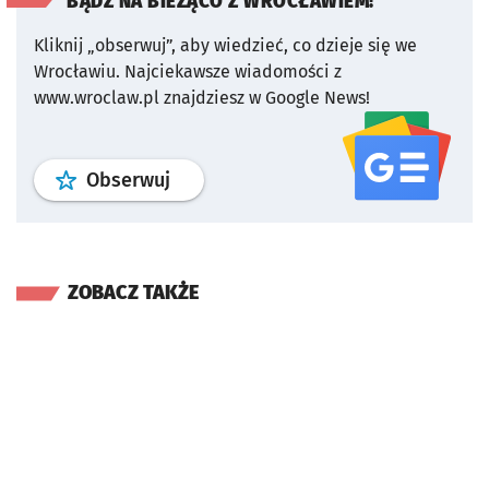
BĄDŹ NA BIEŻĄCO Z WROCŁAWIEM!
Kliknij „obserwuj”, aby wiedzieć, co dzieje się we
Wrocławiu.
Najciekawsze wiadomości z
www.wroclaw.pl znajdziesz w Google News!
profil
google news
serwisu wroclaw
Obserwuj
ZOBACZ TAKŻE