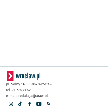
pl. Solny 14,
50-062
Wrocław
tel. 71 776 71 42
e-mail:
redakcja@araw.pl